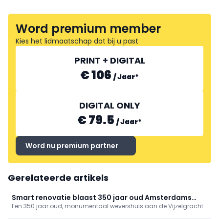
Word premium member
Kies het lidmaatschap dat bij u past
PRINT + DIGITAL
€ 106
/
Jaar
*
DIGITAL ONLY
€ 79.5
/
Jaar
*
Word nu premium partner
Gerelateerde artikels
Smart renovatie blaast 350 jaar oud Amsterdams
Een 350 jaar oud, monumentaal wevershuis aan de Vijzelgracht
wevershuis nieuw leven in
is door Benthem Crouwel zorgvuldig hersteld: historische