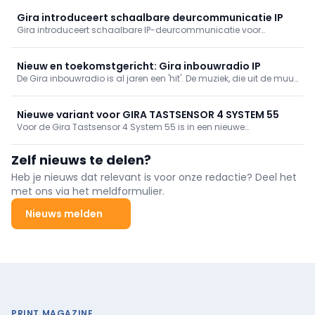
elementen versmelten met een open glazen achtergevel en licht
interieur. Gira-technologie (KNX, tastsensor 4.55, E2, System 106)
Gira introduceert schaalbare deurcommunicatie IP
biedt discreet comfort en centrale bediening.
Gira introduceert schaalbare IP-deurcommunicatie voor
woningbouw en utiliteit. Het modulaire systeem combineert Full-
HD video, smart-homeintegratie en mobiele toegang met
eenvoudige projectering en beheer voor projecten tot 1.000 units.
Nieuw en toekomstgericht: Gira inbouwradio IP
De Gira inbouwradio is al jaren een 'hit'. De muziek, die uit de muur
komt, is zeer populair bij installateurs en bij eindgebruikers. Nu
heeft Gira een nieuwe en toekomstgerichte inbouwradio
ontwikkeld op basis van IP-technologie.
Nieuwe variant voor GIRA TASTSENSOR 4 SYSTEM 55
Voor de Gira Tastsensor 4 System 55 is in een nieuwe
productvariant beschikbaar – passend bij de
afdekraamprogramma's en -kleuren in het Gira System 55.
Zelf nieuws te delen?
Hierdoor breidt Gira het assortiment van zijn KNX
bedieningseenheden uit.
Heb je nieuws dat relevant is voor onze redactie? Deel het
met ons via het meldformulier.
Nieuws melden
PRINT MAGAZINE