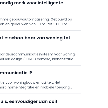
tandig merk voor intelligente
slimme gebouwautomatisering. Gebouwd op
gen én gebouwen van 50 m² tot 5.000 m².
we kansen voor installateurs.
tie: schaalbaar van woning tot
albaar deurcommunicatiesysteem voor woning-
 Modulair design (Full‑HD camera, binnenstations
GPA, server- en licentievrij, CRA‑ready, per
ommunicatie IP
e voor woningbouw en utiliteit. Het
mart-homeintegratie en mobiele toegang
cten tot 1.000 units.
uis, eenvoudiger dan ooit