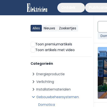
Ontdek
Publicati
Alles
Nieuws
Zoekertjes
Dom
Toon premiumartikels
Toon artikels met video
Categorieën
chevron_right
Energieproductie
chevron_right
Verlichting
chevron_right
Installatiematerialen
chevron_right
Gebouwbeheersystemen
Domotica