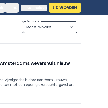
LID WORDEN
ek
NL
Aanmelden
Sorteer op
Meest relevant
expand_more
d Amsterdams wevershuis nieuw
e Vijzelgracht is door Benthem Crouwel
smelten met een open glazen achtergevel en
 4.55, E2, System 106) biedt discreet comfort