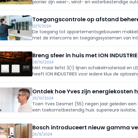
pionier zijn weer-, wind- en waterbestendige ou
Niko Hydro tuinpaal essential.
Toegangscontrole op afstand beher
12/11/2024
De toegang tot appartementsgebouwen makkelijk
met de intercoms en toegangssystemen van Int
die eenvoudig te installeren en te gebruiken is."
Breng sfeer in huis met ION INDUSTRI
28/10/2024
Met maar liefst 3(!) lijnen schakelmateriaal en 
heeft ION INDUSTRIES voor iedere klus de oplossin
Ontdek hoe Yves zijn energiekosten 
25/10/2024
Toen Yves Desmet (55) negen jaar geleden een n
een toekomstbestendig huis: superieure isolatie,
sturingen. Dat blijkt intussen een slimme keuze, 
Bosch introduceert nieuw gamma v
26/9/2024