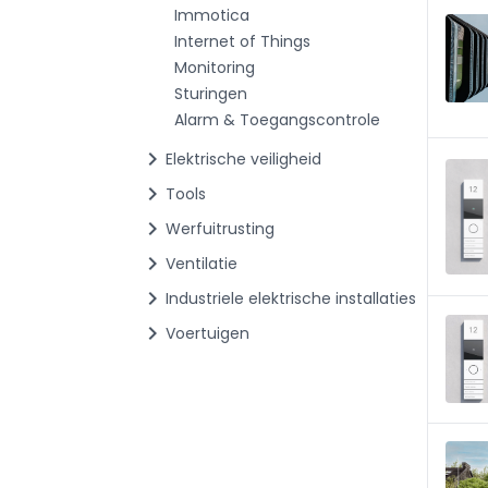
Immotica
Internet of Things
Monitoring
Sturingen
Alarm & Toegangscontrole
chevron_right
Elektrische veiligheid
chevron_right
Tools
chevron_right
Werfuitrusting
chevron_right
Ventilatie
chevron_right
Industriele elektrische installaties
chevron_right
Voertuigen