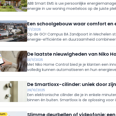
ABB Smart EMS is uw persoonlijke energiemanag
energie in uw woning moeiteloos op de juiste ple
energiekosten.
Een schoolgebouw waar comfort en en
7/1/2026
Op de GO! Campus BA Zandpoort in Mechelen st
energie-efficiëntie en duurzaamheid combineert.
gebouwtechnieken.
De laatste nieuwigheden van Niko H
13/11/2025
Met Niko Home Control bied je je klanten een i
volledig kunnen automatiseren en hun energieve
De Smartloxx-cilinder: uniek door zij
29/10/2025
Een elektronische cilinder die je in enkele minut
binnen én buiten. Smartloxx is de oplossing voor
gebruiksgemak en flexibiliteit.
Slimme deurbellen of videofonie: ee
mium