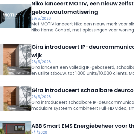
Niko lanceert MOTIV, een nieuw zelfs
gebouwautomatisering
29/5/2026
Met MOTIV lanceert Niko een nieuw merk voor 
Niko Home Control, met oplossingen voor wonin
Meer mogelijkheden, meer ondersteuning en nieu
Gira introduceert IP-deurcommunica
wijk
26/5/2026
Gira lanceert een volledig IP-gebaseerd, scha
en utiliteitsbouw, tot 1.000 units/10.000 clients.
Video IP of G1, DCS‑app), snel te configureren via 
direct leverbaar.
Gira introduceert schaalbare deurc
26/5/2026
Gira introduceert schaalbare IP-deurcommunicati
modulaire systeem combineert Full-HD video, s
met eenvoudige projectering en beheer voor proje
ABB Smart EMS Energiebeheer voor th
7/1/2026