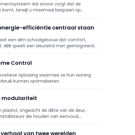
ementsysteem dat ervoor zorgt dat de
k komt, terwijl u maximaal bespaart op
ergie-efficiëntie centraal staan
aat een slim schoolgebouw dat comfort,
 ABB speelt een sleutelrol met geïntegreerde
ome Control
nnovatieve oplossing waarmee ze hun woning
rbruik kunnen optimaliseren.
n modulariteit
en plaatst, ongeacht de dikte van de deur,
 installateurs die houden van eenvoud,
n verhaal van twee werelden