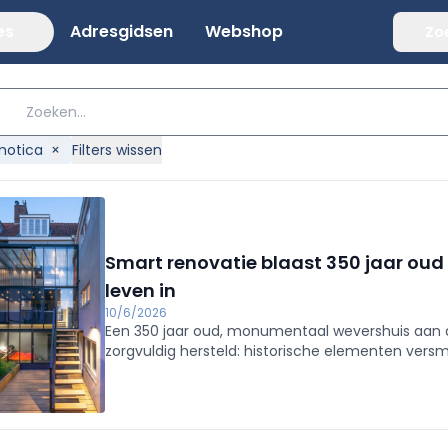
es
Adresgidsen
Webshop
Zo
otica
×
Filters wissen
Smart renovatie blaast 350 jaar ou
leven in
10/6/2026
Een 350 jaar oud, monumentaal wevershuis aan d
zorgvuldig hersteld: historische elementen ver
licht interieur. Gira-technologie (KNX, tastsensor
en centrale bediening.