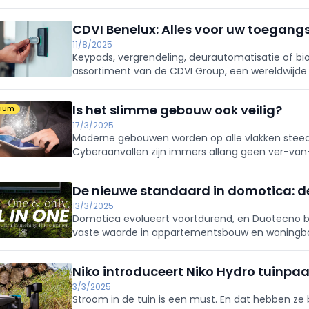
CDVI Benelux: Alles voor uw toegang
11/8/2025
Keypads, vergrendeling, deurautomatisatie of bio
assortiment van de CDVI Group, een wereldwijde
Is het slimme gebouw ook veilig?
mium
17/3/2025
Moderne gebouwen worden op alle vlakken steeds 
Cyberaanvallen zijn immers allang geen ver-va
toenemen.
De nieuwe standaard in domotica: d
13/3/2025
Domotica evolueert voortdurend, en Duotecno bli
vaste waarde in appartementsbouw en woningbo
Smartbox Ultra.
Niko introduceert Niko Hydro tuinpaa
3/3/2025
Stroom in de tuin is een must. En dat hebben ze b