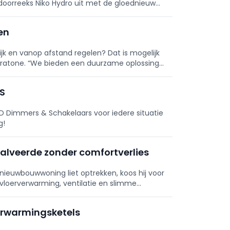
tdoorreeks Niko Hydro uit met de gloednieuwe
en
 en vanop afstand regelen? Dat is mogelijk
ratone. “We bieden een duurzame oplossing
ES
LED Dimmers & Schakelaars voor iedere situatie
g!
halveerde zonder comfortverlies
ieuwbouwwoning liet optrekken, koos hij voor
 vloerverwarming, ventilatie en slimme
en niet alleen op het vlak van comfort.
erwarmingsketels