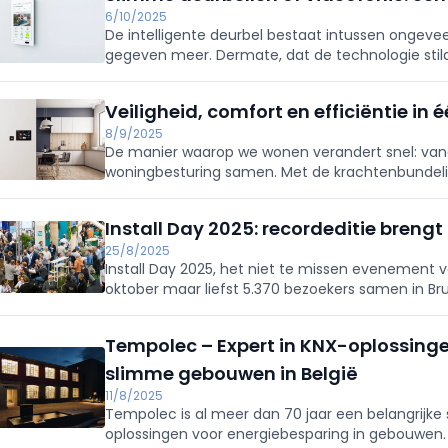
6/10/2025
De intelligente deurbel bestaat intussen ongeve
gegeven meer. Dermate, dat de technologie stilaa
De actuele evolutie zit hem eigenlijk in het toepa
brede speelveld van deze technologie, waarin v
Veiligheid, comfort en efficiëntie in
opviel, namelijk één van de slimme deurbel en d
8/9/2025
De manier waarop we wonen verandert snel: vand
woningbesturing samen. Met de krachtenbundeli
ecosysteem dat veiligheid, comfort en efficiën
Install Day 2025: recordeditie breng
25/8/2025
Install Day 2025, het niet te missen evenement va
oktober maar liefst 5.370 bezoekers samen in Bru
van 6% ten opzichte van vorig jaar. Een absoluut
tot de Belgische referentie voor professionals in 
Tempolec – Expert in KNX-oplossing
energie.
slimme gebouwen in België
11/8/2025
Tempolec is al meer dan 70 jaar een belangrijke 
oplossingen voor energiebesparing in gebouwen.