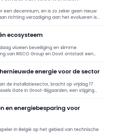
er een decennium, en is zo zeker geen nieuw
n richting verzadiging aan het evolueren is.
ssingsveld, zo blijkt. We bekeken het toch wel
ooral het bestaan van 2 gescheiden werelden
 één ecosysteem
eze van de videofoon.
aag vloeien beveiliging en slimme
ng van RISCO Group en Dovit ontstaat een
tie naadloos samenbrengt.
t hernieuwde energie voor de sector
n de installatiesector, bracht op vrijdag 17
ssels Gate in Groot-Bijgaarden, een stijging
 record voor dit evenement, dat uitgegroeid is
elektriciteit, HVAC, sanitair en hernieuwbare
en en energiebesparing voor
speler in België op het gebied van technische