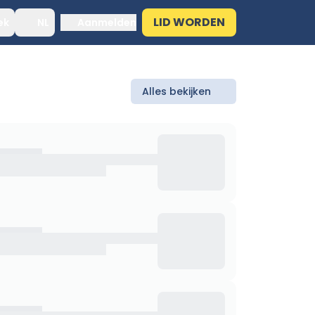
LID WORDEN
ek
NL
Aanmelden
Alles bekijken