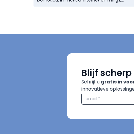
Domotica, Immotica, Internet of Things,
Monitoring, Sturingen, Alarm &
Toegangscontrole
Blijf scher
Schrijf u
gratis in voo
innovatieve oplossing
email
*