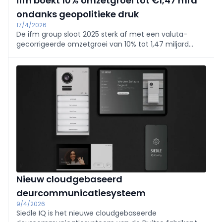
ifm boekt 10% omzetgroei tot €1,47 mrd
ondanks geopolitieke druk
17/4/2026
De ifm group sloot 2025 sterk af met een valuta-
gecorrigeerde omzetgroei van 10% tot 1,47 miljard
euro, ondanks terugvallende vraag in Duitsland door
zwakke orderinstroom in de machinebouw. Groei in
Azië-Pacific en de Amerika’s compenseerde dit, met
extra vaart uit de procesindustrie dankzij nieuwe
producten. Het EBIT steeg 1% tot 69 miljoen euro. Het
personeelsbestand nam toe tot circa 9.120
medewerkers (waarvan ruim 5.260 in Duitsland en zo’n
1.500 in R&D). In 2025 werd de naam gewijzigd naar ifm
group se, trad KKR toe als minderheidsaandeelhouder,
en startte de bouw van een duurzame fabriek in
Suzhou (DGNB Gold), met productie gepland in Q1
2027; ook voor 2026 verwacht ifm opnieuw groei.
Nieuw cloudgebaseerd
deurcommunicatiesysteem
9/4/2026
Siedle IQ is het nieuwe cloudgebaseerde