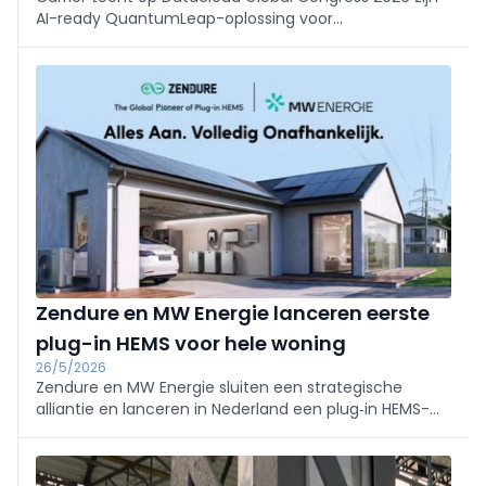
AI-ready QuantumLeap-oplossing voor
datacenterkoeling. De geïntegreerde aanpak
combineert thermische technologie, slimme
regeltechniek en services om hogere
warmtedichtheden efficiënt en duurzaam te beheren,
met monitoring en voorspellend onderhoud.
Zendure en MW Energie lanceren eerste
plug-in HEMS voor hele woning
26/5/2026
Zendure en MW Energie sluiten een strategische
alliantie en lanceren in Nederland een plug‑in HEMS-
ecosysteem voor de woning: de SolarFlow Mix Series
met de PowerHub. MW Energie verzorgt
distributie/installatie. Het modulaire systeem stuurt