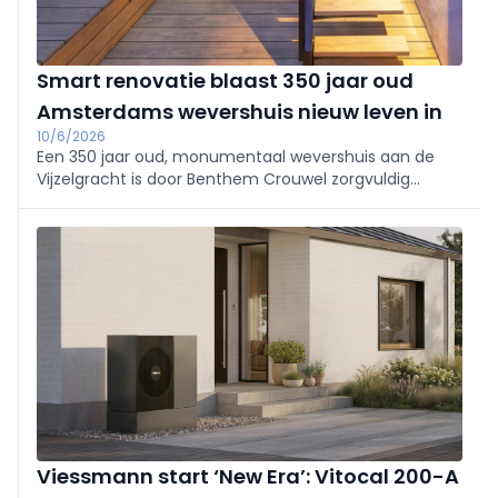
Smart renovatie blaast 350 jaar oud
Amsterdams wevershuis nieuw leven in
10/6/2026
Een 350 jaar oud, monumentaal wevershuis aan de
Vijzelgracht is door Benthem Crouwel zorgvuldig
hersteld: historische elementen versmelten met een
open glazen achtergevel en licht interieur. Gira-
technologie (KNX, tastsensor 4.55, E2, System 106)
biedt discreet comfort en centrale bediening.
Viessmann start ‘New Era’: Vitocal 200-A