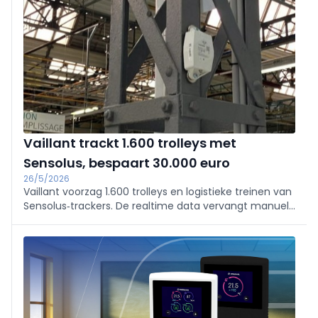
PV, opslag en EV-laden aan; pioniersactie met gratis
PowerHub.
Vaillant trackt 1.600 trolleys met
Sensolus, bespaart 30.000 euro
26/5/2026
Vaillant voorzag 1.600 trolleys en logistieke treinen van
Sensolus‑trackers. De realtime data vervangt manuele
tellingen, voorkomt tekorten en verhoogt het gebruik
met ca. 5%. Al in de eerste maanden werden
investeringen van zo’n 30.000 euro vermeden.