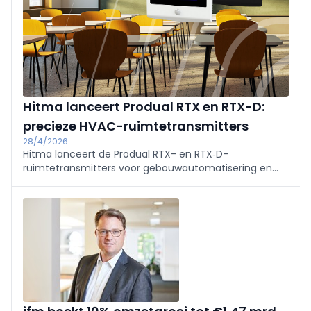
Hitma lanceert Produal RTX en RTX-D:
precieze HVAC-ruimtetransmitters
28/4/2026
Hitma lanceert de Produal RTX- en RTX‑D-
ruimtetransmitters voor gebouwautomatisering en
HVAC. Ze pakken het praktijkprobleem van
onnauwkeurige metingen aan via compensatie van
externe invloeden en slimme evaluatie van
installatiecondities, wat leidt tot stabielere regelingen
en lager energieverbruik.