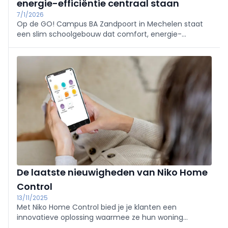
energie-efficiëntie centraal staan
7/1/2026
Op de GO! Campus BA Zandpoort in Mechelen staat
een slim schoolgebouw dat comfort, energie-
efficiëntie en duurzaamheid combineert. ABB speelt
een sleutelrol met geïntegreerde gebouwtechnieken.
De laatste nieuwigheden van Niko Home
Control
13/11/2025
Met Niko Home Control bied je je klanten een
innovatieve oplossing waarmee ze hun woning
volledig kunnen automatiseren en hun energieverbruik