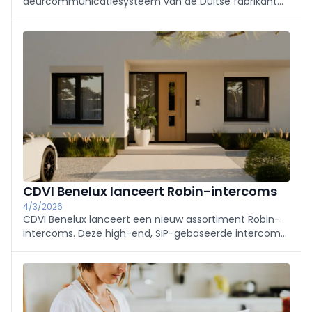
deurcommunicatiesysteem van de Duitse fabrikant
Siedle, dat IP-technologie en IoT-verbinding intelligent
combineert. Siedle IQ is voor zowel professionals als
gebruikers heel eenvoudig te begrijpen, te installe
CDVI Benelux lanceert Robin-intercoms
4/3/2026
CDVI Benelux lanceert een nieuw assortiment Robin-
intercoms. Deze high-end, SIP-gebaseerde intercoms
combineren een elegant design met technische
betrouwbaarheid en gebruiksgemak. De lancering
volgt op de aankondiging in oktober dat Robin
Telecom dee