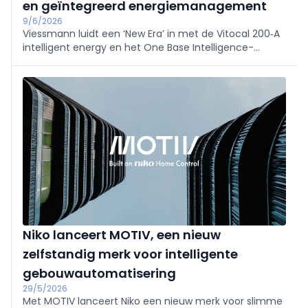
en geïntegreerd energiemanagement
9/6/2026
Viessmann luidt een ‘New Era’ in met de Vitocal 200‑A
intelligent energy en het One Base Intelligence-
platform. De A+++ warmtepomp (R290, 4–12 kW) en
Universal Controller bieden geïntegreerde, stille, snel te
installeren totaaloplossingen en extra groeikansen
voor installateurs.
Niko lanceert MOTIV, een nieuw
zelfstandig merk voor intelligente
gebouwautomatisering
29/5/2026
Met MOTIV lanceert Niko een nieuw merk voor slimme