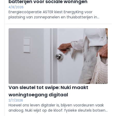
batterijen voor sociale woningen
4/8/2026
Energiecoöperatie ASTER kiest EnergyKing voor
plaatsing van zonnepanelen en thuisbatterijen in
sociale woningen in Vlaanderen, en Cast4All voor het
assetmanagementsysteem. ASTER (meer dan 67
MWp) start zo de volgende vierjarige groeifase en
verlaagt energiekosten voor huurders.
Van sleutel tot swipe: Nuki maakt
woningtoegang digitaal
2/7/2026
Hoewel ons leven digitaler is, blijven voordeuren vaak
analoog. Nuki wijst op de kloof: fysieke sleutels botsen
met flexibele leefpatronen. Met slimme