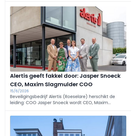
toegangsoplossingen willen ze controle op afstand en
tijdelijke toegang mogelijk maken. Bedrijf: Europees
marktleider sinds 2015.
Alertis geeft fakkel door: Jasper Snoeck
CEO, Maxim Slagmulder COO
15/6/2026
Beveiligingsbedrijf Alertis (Roeselare) herschikt de
leiding: COO Jasper Snoeck wordt CEO, Maxim
Slagmulder COO. Oprichter Guy Slagmulder blijft
bestuurder. De drie jaar voorbereide overdracht wijzigt
de strategie niet en moet verdere groei en remote
services versnellen.