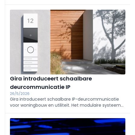
utiliteitsbouw, tot 1.000 units/10.000 clients. Modulair
design (Full‑HD camera, binnenstations Video IP of G1,
DCS‑app), snel te configureren via GPA, server- en
licentievrij, CRA‑ready, per direct leverbaar.
Gira introduceert schaalbare
deurcommunicatie IP
26/5/2026
Gira introduceert schaalbare IP-deurcommunicatie
voor woningbouw en utiliteit. Het modulaire systeem
combineert Full-HD video, smart-homeintegratie en
mobiele toegang met eenvoudige projectering en
beheer voor projecten tot 1.000 units.