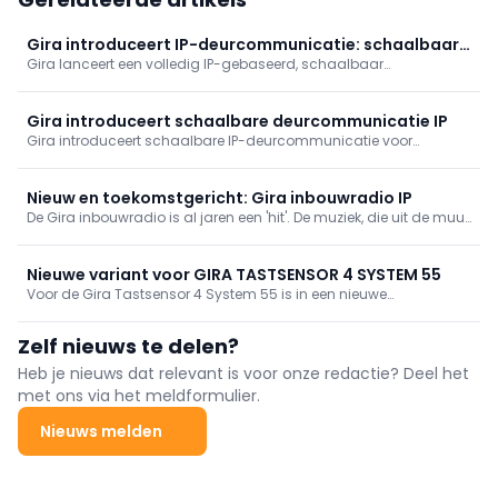
Gira introduceert IP-deurcommunicatie: schaalbaar
Gira lanceert een volledig IP-gebaseerd, schaalbaar
van woning tot wijk
deurcommunicatiesysteem voor woning- en utiliteitsbouw, tot
1.000 units/10.000 clients. Modulair design (Full‑HD camera,
binnenstations Video IP of G1, DCS‑app), snel te configureren via
Gira introduceert schaalbare deurcommunicatie IP
GPA, server- en licentievrij, CRA‑ready, per direct leverbaar.
Gira introduceert schaalbare IP-deurcommunicatie voor
woningbouw en utiliteit. Het modulaire systeem combineert Full-
HD video, smart-homeintegratie en mobiele toegang met
eenvoudige projectering en beheer voor projecten tot 1.000 units.
Nieuw en toekomstgericht: Gira inbouwradio IP
De Gira inbouwradio is al jaren een 'hit'. De muziek, die uit de muur
komt, is zeer populair bij installateurs en bij eindgebruikers. Nu
heeft Gira een nieuwe en toekomstgerichte inbouwradio
ontwikkeld op basis van IP-technologie.
Nieuwe variant voor GIRA TASTSENSOR 4 SYSTEM 55
Voor de Gira Tastsensor 4 System 55 is in een nieuwe
productvariant beschikbaar – passend bij de
afdekraamprogramma's en -kleuren in het Gira System 55.
Zelf nieuws te delen?
Hierdoor breidt Gira het assortiment van zijn KNX
bedieningseenheden uit.
Heb je nieuws dat relevant is voor onze redactie? Deel het
met ons via het meldformulier.
Nieuws melden