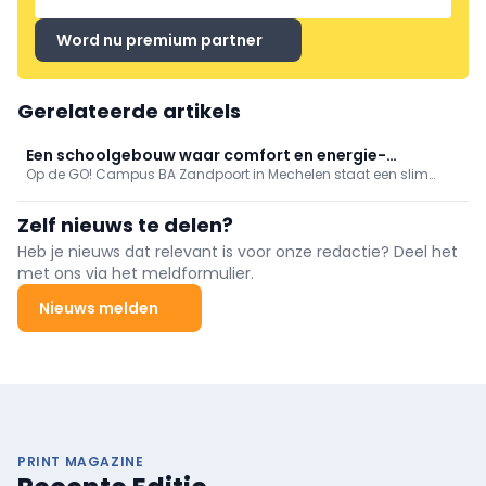
Word nu premium partner
Gerelateerde artikels
Een schoolgebouw waar comfort en energie-
Op de GO! Campus BA Zandpoort in Mechelen staat een slim
efficiëntie centraal staan
schoolgebouw dat comfort, energie-efficiëntie en duurzaamheid
combineert. ABB speelt een sleutelrol met geïntegreerde
Zelf nieuws te delen?
gebouwtechnieken.
Heb je nieuws dat relevant is voor onze redactie? Deel het
met ons via het meldformulier.
Nieuws melden
PRINT MAGAZINE