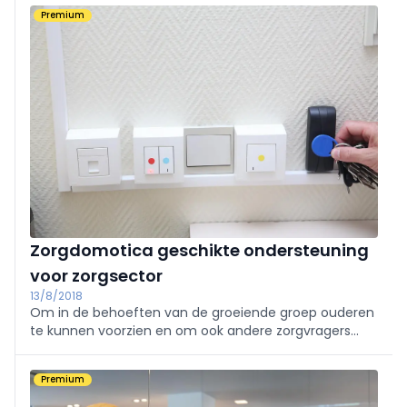
Premium
Zorgdomotica geschikte ondersteuning
voor zorgsector
13/8/2018
Om in de behoeften van de groeiende groep ouderen
te kunnen voorzien en om ook andere zorgvragers
zoals mensen met beperkingen of mensen met
chronische aandoeningen te kunnen ondersteunen,
Premium
kan zorgdomotica een oplossing zijn.