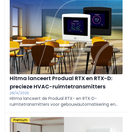
beheer voor projecten tot 1.000 units.
Hitma lanceert Produal RTX en RTX-D:
precieze HVAC-ruimtetransmitters
28/4/2026
Hitma lanceert de Produal RTX- en RTX‑D-
ruimtetransmitters voor gebouwautomatisering en
HVAC. Ze pakken het praktijkprobleem van
onnauwkeurige metingen aan via compensatie van
Premium
externe invloeden en slimme evaluatie van
installatiecondities, wat leidt tot stabielere regelingen