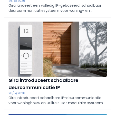
26/5/2026
Gira lanceert een volledig IP-gebaseerd, schaalbaar
deurcommunicatiesysteem voor woning- en
utiliteitsbouw, tot 1.000 units/10.000 clients. Modulair
design (Full‑HD camera, binnenstations Video IP of G1,
DCS‑app), snel te configureren via GPA, server- en
licentievrij, CRA‑ready, per direct leverbaar.
Gira introduceert schaalbare
deurcommunicatie IP
26/5/2026
Gira introduceert schaalbare IP-deurcommunicatie
voor woningbouw en utiliteit. Het modulaire systeem
combineert Full-HD video, smart-homeintegratie en
mobiele toegang met eenvoudige projectering en