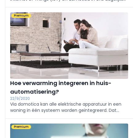
leven. Daarom wordt de theorie achter die
toepassingen omgezet in de praktijk in proefhuizen
Premium
HomeLab en het Domoticahuis.
Hoe verwarming integreren in huis­
automatisering?
22/9/2020
Via domotica kan alle elektrische apparatuur in een
woning in één systeem worden geïntegreerd. Dat
maakt de mogelijkheden groots, maar zorgt er ook
voor dat verschillende beroepsdisciplines met elkaar
Premium
verweven raken.