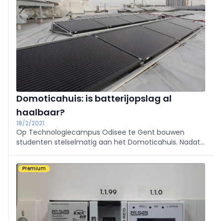
Domoticahuis: is batterijopslag al
haalbaar?
18/2/2021
Op Technologiecampus Odisee te Gent bouwen
studenten stelselmatig aan het Domoticahuis. Nadat
alle sturingen en onderdelen op elkaar afgestemd
waren, was het nu tijd voor de volgende stap: de
Premium
plaatsing van een thuisbatterij.