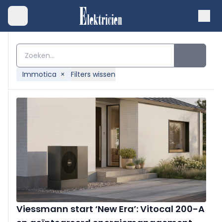
Immotica
×
Filters wissen
Viessmann start ‘New Era’: Vitocal 200-A