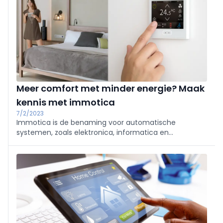
en lager energieverbruik.
Meer comfort met minder energie? Maak
kennis met immotica
7/2/2023
Immotica is de benaming voor automatische
systemen, zoals elektronica, informatica en
telecommunicatie, die kantoorgebouwen en
productiefaciliteiten in hoge mate automatiseren. Het
doel? Het comfort van de gebouwgebruikers en -
eigenaars verhogen en b