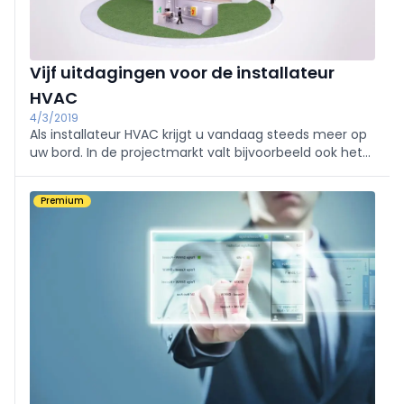
Vijf uitdagingen voor de installateur
HVAC
4/3/2019
Als installateur HVAC krijgt u vandaag steeds meer op
uw bord. In de projectmarkt valt bijvoorbeeld ook het
gebouwbeheersysteem onder uw
verantwoordelijkheden. Dit zijn de vijf grootste
Premium
uitdagingen binnen die opdracht, én hun mogelijke
oplossingen.