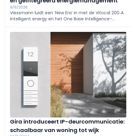
en geïntegreerd energiemanagement
9/6/2026
Viessmann luidt een ‘New Era’ in met de Vitocal 200‑A
intelligent energy en het One Base Intelligence-
platform. De A+++ warmtepomp (R290, 4–12 kW) en
Universal Controller bieden geïntegreerde, stille, snel te
installeren totaaloplossingen en extra groeikansen
voor installateurs.
Gira introduceert IP-deurcommunicatie:
schaalbaar van woning tot wijk