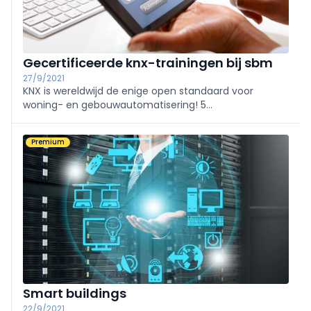
Gecertificeerde knx-trainingen bij sbm
27/9/2021
KNX is wereldwijd de enige open standaard voor
woning- en gebouwautomatisering! 5
kwaliteitsredenen om te kiezen voor deze unieke KNX
opleiding en bij SBM
Premium
Smart buildings
22/9/2021