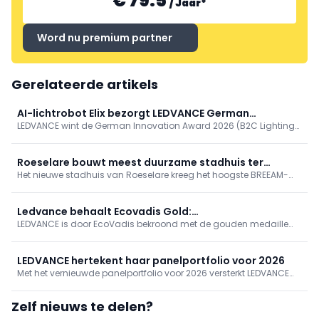
€ 79.5
/
Jaar
*
Word nu premium partner
Gerelateerde artikels
AI-lichtrobot Elix bezorgt LEDVANCE German
LEDVANCE wint de German Innovation Award 2026 (B2C Lighting)
Innovation Award 2026
voor Elix, een AI-gestuurde verlichtingsrobot. Elix schakelt tussen
taak- en emotionele modus en past licht real-time aan via
camera, gebaren en zesassige arm. Eerder bekroond, getoond op
Roeselare bouwt meest duurzame stadhuis ter
Lichtwoche Sauerland en Light + Building.
Het nieuwe stadhuis van Roeselare kreeg het hoogste BREEAM-
wereld: BREEAM Outstanding
label (‘Outstanding’) en geldt zo als meest duurzame ter wereld.
Het verenigt erfgoed en circulariteit, bespaart 1,4 miljoen liter
drinkwater/jaar, verbruikt 30% minder verwarmingsenergie via
Ledvance behaalt Ecovadis Gold:
warmtenet en zonne-energie, met 95% eigenverbruik.
LEDVANCE is door EcoVadis bekroond met de gouden medaille
duurzaamheidsperformance bereikt nieuwe hoogten
voor zijn uitmuntende prestaties op het gebied van
duurzaamheid. Met deze prestatie behoort het bedrijf tot de top 5
procent van de door EcoVadis wereldwijd beoordeelde bedrijven
LEDVANCE hertekent haar panelportfolio voor 2026
en wordt het
Met het vernieuwde panelportfolio voor 2026 versterkt LEDVANCE
haar positie als totaalleverancier voor professionele
verlichtingsprojecten. De nieuwe generatie panels verenigt een
Zelf nieuws te delen?
gestroomlijnde installatie met uitgebreide
lichtmanagementopties en ...