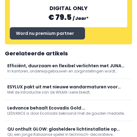
DIGITAL ONLY
EGLO
SG LIGHTING
€ 79.5
/
Jaar
*
Word nu premium partner
Gerelateerde artikels
Efficiënt, duurzaam en flexibel verlichten met JUNA
In kantoren, onderwijsgebouwen en zorginstellingen wordt
van Esylux
verwacht dat lichtinstallaties energiebewust werken, inspelen op
wisselende gebruikssituaties en tegelijk bijdragen aan het
comfort van de gebruikers. Die evolutie heeft ervoor gezorgd dat
ESYLUX pakt uit met nieuwe wandarmaturen voor
...
Met de introductie van de WILMA-serie breidt
buitengebruik
automatiseringsspecialist ESYLUX zijn portfolio uit met een
hoogwaardige generatie wandarmaturen voor buitengebruik.
WILMA-modellen zijn uitgerust met een optionele
Ledvance behaalt Ecovadis Gold:
bewegingsmelder en beschikken over ...
LEDVANCE is door EcoVadis bekroond met de gouden medaille
duurzaamheidsperformance bereikt nieuwe hoogten
voor zijn uitmuntende prestaties op het gebied van
duurzaamheid. Met deze prestatie behoort het bedrijf tot de top 5
procent van de door EcoVadis wereldwijd beoordeelde bedrijven
QU onthult GLOW: glasheldere lichtinstallatie op
en wordt het
QU, een jonge Italiaanse speler in technisch-decoratieve
Milan Design Week