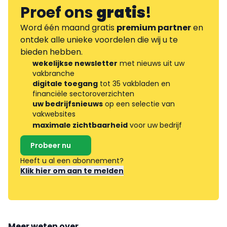
Proef ons
gratis
!
Word één maand gratis
premium partner
en
ontdek alle unieke voordelen die wij u te
bieden hebben.
wekelijkse newsletter
met nieuws uit uw
vakbranche
digitale toegang
tot 35 vakbladen en
financiële sectoroverzichten
uw bedrijfsnieuws
op een selectie van
vakwebsites
maximale zichtbaarheid
voor uw bedrijf
Probeer nu
Heeft u al een abonnement?
Klik hier om aan te melden
Meer weten over