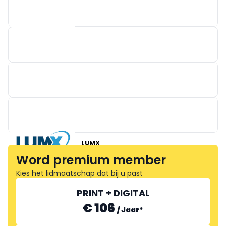
FANTASIA LIGHT DESIGNERS
LUMX
RZB RUDOLF ZIMMERMANN, BAMBERG
Word premium member
Kies het lidmaatschap dat bij u past
PRINT + DIGITAL
€ 106
/
Jaar
*