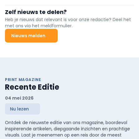
verlichting, presenteert tijdens Milan Design Week 2026 zijn vijfde
Fuorisalone-installatie in Brera: GLOW – Light in Transparency. In
Zelf nieuws te delen?
het tijdelijke showroom op Via Cernaia 7 (met tuin en serre) wordt
licht als functioneel én emotioneel medium verbeeld, met
Heb je nieuws dat relevant is voor onze redactie? Deel het
transparant glas als hoofdrolspeler in combinatie met
met ons via het meldformulier.
QU‑armaturen en nieuwe vormen van lichtdiffusie; concept door
Parisotto+Formenton Architetti.
Nieuws melden
PRINT MAGAZINE
Recente Editie
04 mei 2026
Nu lezen
Ontdek de nieuwste editie van ons magazine, boordevol
inspirerende artikelen, diepgaande inzichten en prachtige
visuals. Laat je meenemen op een reis door de meest