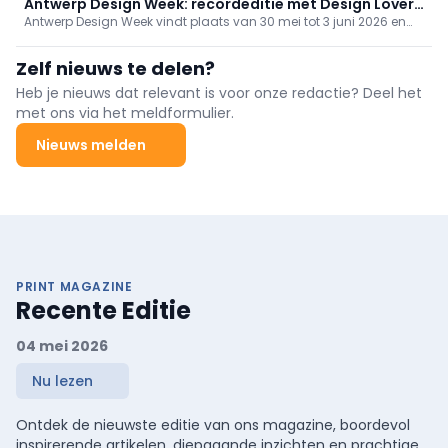
Antwerp Design Week: recordeditie met Design Lover
Antwerp Design Week vindt plaats van 30 mei tot 3 juni 2026 en
Walks voor publiek
pakt uit met een recordeditie van ruim 100 deelnemers, van
gevestigde merken tot opkomende talenten en high-end
Zelf nieuws te delen?
galerijen. Voor het eerst is er een volwaardig
consumentenprogramma met drie Design Lover Walks door het
Heb je nieuws dat relevant is voor onze redactie? Deel het
stadscentrum, terwijl professionals een traject in vijf districten
met ons via het meldformulier.
krijgen met HQ-bezoeken, expo’s en een rijk gevulde
eventkalender. De editie zet sterk in op jong talent via Flanders
Nieuws melden
District of Creativity en samenwerkingen met designscholen
zoals La Cambre; Thomas More brengt met alumni een kritische
expo rond massaproductie. Belgische creativiteit blijft de kern,
aangevuld met internationale spelers en opvallende
samenwerkingen (o.a. Pomax met Léon Stynen en XLB
PRINT MAGAZINE
Recente Editie
04 mei 2026
Nu lezen
Ontdek de nieuwste editie van ons magazine, boordevol
inspirerende artikelen, diepgaande inzichten en prachtige