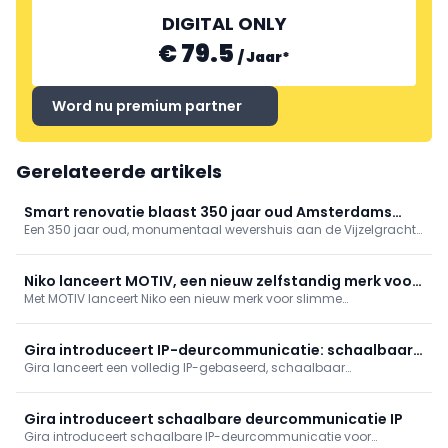
DIGITAL ONLY
€ 79.5
/
Jaar
*
Word nu premium partner
Gerelateerde artikels
Smart renovatie blaast 350 jaar oud Amsterdams
Een 350 jaar oud, monumentaal wevershuis aan de Vijzelgracht
wevershuis nieuw leven in
is door Benthem Crouwel zorgvuldig hersteld: historische
elementen versmelten met een open glazen achtergevel en licht
interieur. Gira-technologie (KNX, tastsensor 4.55, E2, System 106)
Niko lanceert MOTIV, een nieuw zelfstandig merk voor
biedt discreet comfort en centrale bediening.
Met MOTIV lanceert Niko een nieuw merk voor slimme
intelligente gebouwautomatisering
gebouwautomatisering. Gebouwd op Niko Home Control, met
oplossingen voor woningen én gebouwen van 50 m² tot 5.000 m².
Meer mogelijkheden, meer ondersteuning en nieuwe kansen voor
Gira introduceert IP-deurcommunicatie: schaalbaar
installateurs.
Gira lanceert een volledig IP-gebaseerd, schaalbaar
van woning tot wijk
deurcommunicatiesysteem voor woning- en utiliteitsbouw, tot
1.000 units/10.000 clients. Modulair design (Full‑HD camera,
binnenstations Video IP of G1, DCS‑app), snel te configureren via
Gira introduceert schaalbare deurcommunicatie IP
GPA, server- en licentievrij, CRA‑ready, per direct leverbaar.
Gira introduceert schaalbare IP-deurcommunicatie voor