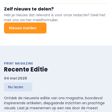
woningbouw en utiliteit. Het modulaire systeem combineert Full-
HD video, smart-homeintegratie en mobiele toegang met
Zelf nieuws te delen?
eenvoudige projectering en beheer voor projecten tot 1.000 units.
Heb je nieuws dat relevant is voor onze redactie? Deel het
met ons via het meldformulier.
Nieuws melden
PRINT MAGAZINE
Recente Editie
04 mei 2026
Nu lezen
Ontdek de nieuwste editie van ons magazine, boordevol
inspirerende artikelen, diepgaande inzichten en prachtige
visuals. Laat je meenemen op een reis door de meest