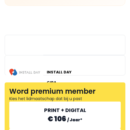
INSTALL DAY
GIRA
Word premium member
Kies het lidmaatschap dat bij u past
PRINT + DIGITAL
€ 106
/
Jaar
*