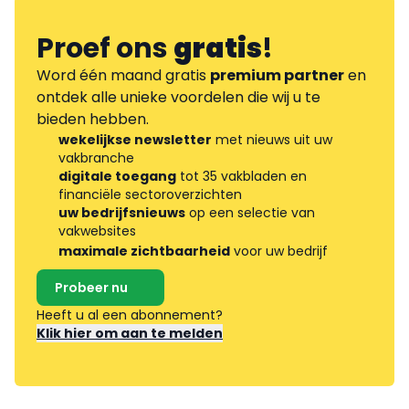
Proef ons
gratis
!
Word één maand gratis
premium partner
en
ontdek alle unieke voordelen die wij u te
bieden hebben.
wekelijkse newsletter
met nieuws uit uw
vakbranche
digitale toegang
tot 35 vakbladen en
financiële sectoroverzichten
uw bedrijfsnieuws
op een selectie van
vakwebsites
maximale zichtbaarheid
voor uw bedrijf
Probeer nu
Heeft u al een abonnement?
Klik hier om aan te melden