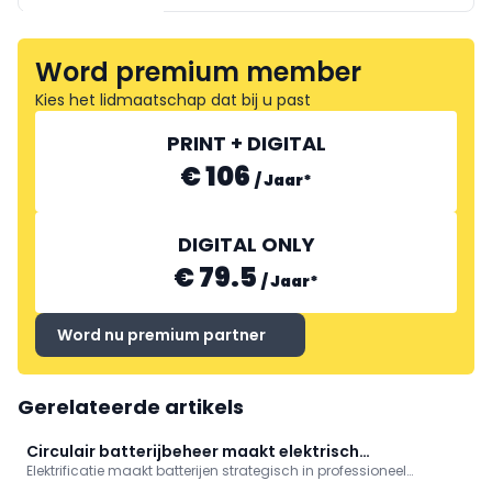
Word premium member
Kies het lidmaatschap dat bij u past
PRODIAXO
PRINT + DIGITAL
€ 106
/
Jaar
*
DIGITAL ONLY
€ 79.5
/
Jaar
*
Word nu premium partner
Gerelateerde artikels
Circulair batterijbeheer maakt elektrisch
Elektrificatie maakt batterijen strategisch in professioneel
gereedschap rendabeler
gereedschap. Briggs & Stratton (Vanguard) en NOWOS pleiten