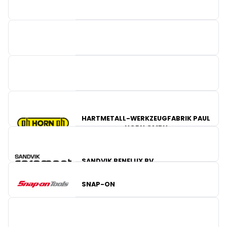
LECOT
WELDA
HARTMETALL-WERKZEUGFABRIK PAUL
HORN GMBH
SANDVIK BENELUX BV
WEMMEL TOOLS
SNAP-ON