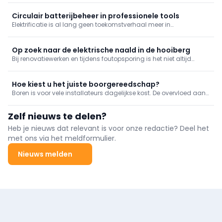
voor circulair beheer: diagnose, onderhoud en herstel i.p.v.
vervangen, met ketensamenwerking om levensduur te verlengen,
Circulair batterijbeheer in professionele tools
kosten te drukken en end‑of‑life te organiseren.
Elektrificatie is al lang geen toekomstverhaal meer in
professionele toepassingen. Op werven, in onderhoud,
groenbeheer en mobiliteit draaien steeds meer machines en
toestellen op batterijen.
Op zoek naar de elektrische naald in de hooiberg
Bij renovatiewerken en tijdens foutopsporing is het niet altijd
duidelijk waar oude kabels zich exact bevinden. Het kabeltraject
in kaart brengen is niet alleen veiliger, het laat toe om sneller te
werken.
Hoe kiest u het juiste boorgereedschap?
Boren is voor vele installateurs dagelijkse kost. De overvloed aan
mogelijkheden bemoeilijkt echter het maken van de juiste
gereedschapskeuze. Welk boorgereedschap gebruik je het best?
Zelf nieuws te delen?
Ontdek hier een handig overzicht per te doorboren materiaal.
Heb je nieuws dat relevant is voor onze redactie? Deel het
met ons via het meldformulier.
Nieuws melden