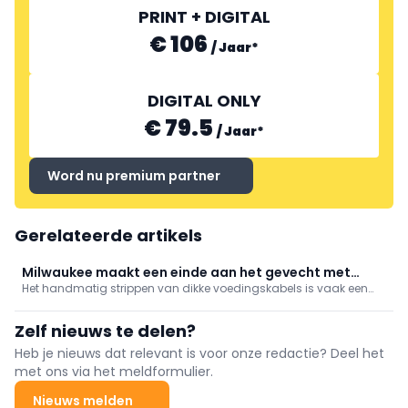
PRINT + DIGITAL
€ 106
/
Jaar
*
DIGITAL ONLY
€ 79.5
/
Jaar
*
Word nu premium partner
Gerelateerde artikels
Milwaukee maakt een einde aan het gevecht met
Het handmatig strippen van dikke voedingskabels is vaak een
stugge kabels
frustrerende flessenhals op de bouwplaats. De M18 FUEL™
kabelstripmachine van Milwaukee neemt dit proces volledig over
Zelf nieuws te delen?
en zet handmatige inspanning om in gecontroleerde,
geautomatiseerde precisie.
Heb je nieuws dat relevant is voor onze redactie? Deel het
met ons via het meldformulier.
Nieuws melden