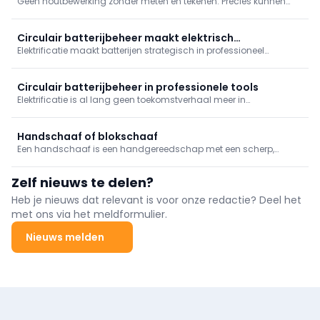
Geen houtbewerking zonder meten en tekenen. Precies kunnen
meten is essentieel voor precisie bij het ontwerpen, zagen en
monteren van houten constructies.
Circulair batterijbeheer maakt elektrisch
Elektrificatie maakt batterijen strategisch in professioneel
gereedschap rendabeler
gereedschap. Briggs & Stratton (Vanguard) en NOWOS pleiten
voor circulair beheer: diagnose, onderhoud en herstel i.p.v.
vervangen, met ketensamenwerking om levensduur te verlengen,
Circulair batterijbeheer in professionele tools
kosten te drukken en end‑of‑life te organiseren.
Elektrificatie is al lang geen toekomstverhaal meer in
professionele toepassingen. Op werven, in onderhoud,
groenbeheer en mobiliteit draaien steeds meer machines en
toestellen op batterijen.
Handschaaf of blokschaaf
Een handschaaf is een handgereedschap met een scherp,
instelbaar mes dat wordt gebruikt om dunne laagjes van hout af
te schaven voor een gladde afwerking. Het wordt vaak gebruikt
Zelf nieuws te delen?
om hout glad te maken of het op maat te brengen.
Heb je nieuws dat relevant is voor onze redactie? Deel het
met ons via het meldformulier.
Nieuws melden