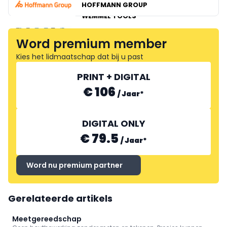
HOFFMANN GROUP
WEMMEL TOOLS
PRODIAXO
Word premium member
Kies het lidmaatschap dat bij u past
PRINT + DIGITAL
€ 106
/
Jaar
*
LAMOT
DIGITAL ONLY
€ 79.5
/
Jaar
*
Word nu premium partner
Gerelateerde artikels
Meetgereedschap