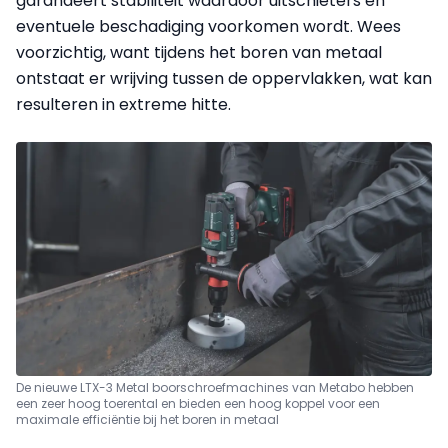
garandeert stabiliteit waardoor uitschieters en
eventuele beschadiging voorkomen wordt. Wees
voorzichtig, want tijdens het boren van metaal
ontstaat er wrijving tussen de oppervlakken, wat kan
resulteren in extreme hitte.
De nieuwe LTX-3 Metal boorschroefmachines van Metabo hebben
een zeer hoog toerental en bieden een hoog koppel voor een
maximale efficiëntie bij het boren in metaal