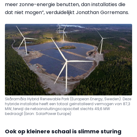
meer zonne-energie benutten, dan installaties die
dat niet mogen”, verduidelijkt Jonathan Gorremans.
Skåramåla Hybrid Renewable Park (European Energy, Sweden). Deze
hybride installatie heeft een totaal geïnstalleerd vermogen van 87,3
MW, terwijl de netaansluitingscapaciteit slechts 49,6 MW
bedraagt (bron: SolarPower Europe)
Ook op kleinere schaal is slimme sturing