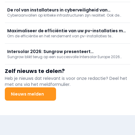
innovatiemanager bij KU Leuven/EnergyVille. “Maar voor
maximaal comfort en rendement zijn een correcte
De rol van installateurs in cyberveiligheid van
dimensionering, inregeling en
Cyberaanvallen op kritieke infrastructuren zijn realiteit. Ook de
zonnestroom
zonne-energiesector is kwetsbaar door internetverbonden
installaties. Cyberveiligheid wordt zo ook een taak voor
elektriciens en installateurs, niet enkel voor IT-specialisten.
Maximaliseer de efficiëntie van uw pv-installaties met
Om de efficiëntie en het rendement van pv-installaties te
thermografie
maximaliseren zijn regelmatige bewaking en onderhoud
onmisbaar. De beste methode ter inspectie van pv-installaties is
thermografie.
Intersolar 2026: Sungrow presenteert
Sungrow blikt terug op een succesvolle Intersolar Europe 2026
energieoplossingen van de volgende generatie
met bekroonde energieoplossingen, innovatieve PV- en ESS-
technologie en nieuwe samenwerkingen die de Europese
Zelf nieuws te delen?
energietransitie versnellen.
Heb je nieuws dat relevant is voor onze redactie? Deel het
met ons via het meldformulier.
Nieuws melden