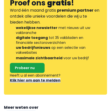
Proef ons
gratis
!
Word één maand gratis
premium partner
en
ontdek alle unieke voordelen die wij u te
bieden hebben.
wekelijkse newsletter
met nieuws uit uw
vakbranche
digitale toegang
tot 35 vakbladen en
financiële sectoroverzichten
uw bedrijfsnieuws
op een selectie van
vakwebsites
maximale zichtbaarheid
voor uw bedrijf
Probeer nu
Heeft u al een abonnement?
Klik hier om aan te melden
Meer weten over