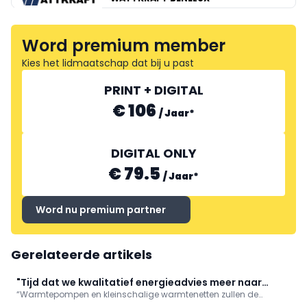
Word premium member
BV KRANNICH SOLAR
Kies het lidmaatschap dat bij u past
PRINT + DIGITAL
€ 106
/
Jaar
*
DIGITAL ONLY
€ 79.5
/
Jaar
*
Word nu premium partner
Gerelateerde artikels
"Tijd dat we kwalitatief energieadvies meer naar
“Warmtepompen en kleinschalige warmtenetten zullen de
waarde schatten"
hoofdrol spelen in de energietransitie”, stelt Glenn Reynders,