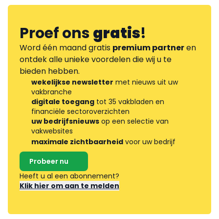
Proef ons
gratis
!
Word één maand gratis
premium partner
en
ontdek alle unieke voordelen die wij u te
bieden hebben.
wekelijkse newsletter
met nieuws uit uw
vakbranche
digitale toegang
tot 35 vakbladen en
financiële sectoroverzichten
uw bedrijfsnieuws
op een selectie van
vakwebsites
maximale zichtbaarheid
voor uw bedrijf
Probeer nu
Heeft u al een abonnement?
Klik hier om aan te melden