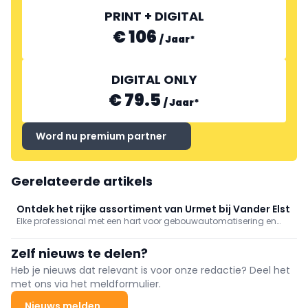
PRINT + DIGITAL
€ 106
/
Jaar
*
DIGITAL ONLY
€ 79.5
/
Jaar
*
Word nu premium partner
Gerelateerde artikels
Ontdek het rijke assortiment van Urmet bij Vander Elst
Elke professional met een hart voor gebouwautomatisering en
deurcommunicatie houdt van Urmet. Dat is 'quite a statement to
make', weet Vander Elst, maar het is écht zo. Daarom is de
Zelf nieuws te delen?
groothandel al 15 jaar trotse en exclusieve importeur van deze
Italiaanse topspeler.
Heb je nieuws dat relevant is voor onze redactie? Deel het
met ons via het meldformulier.
Nieuws melden