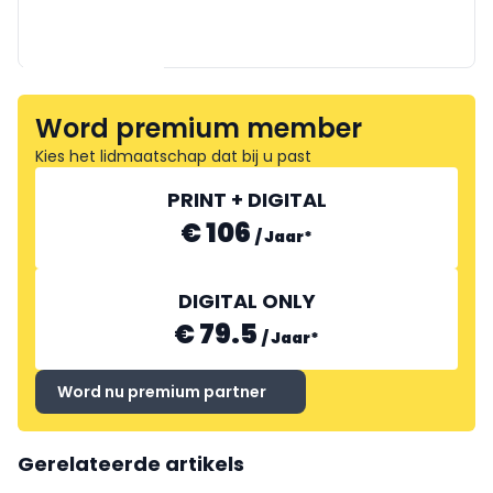
SMA-BENELUX
Word premium member
Kies het lidmaatschap dat bij u past
PRINT + DIGITAL
IBC SOLAR
€ 106
/
Jaar
*
DIGITAL ONLY
€ 79.5
/
Jaar
*
Word nu premium partner
Gerelateerde artikels