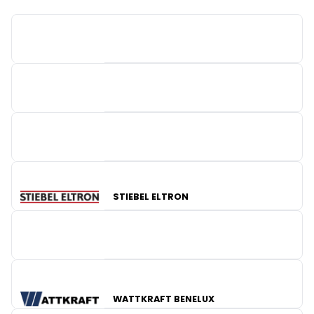
PREFA
STIEBEL ELTRON
CEBEO
BV KRANNICH SOLAR
WATTKRAFT BENELUX