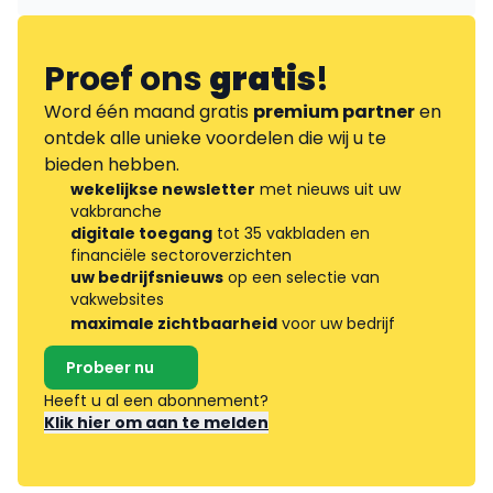
Proef ons
gratis
!
Word één maand gratis
premium partner
en
ontdek alle unieke voordelen die wij u te
bieden hebben.
wekelijkse newsletter
met nieuws uit uw
vakbranche
digitale toegang
tot 35 vakbladen en
financiële sectoroverzichten
uw bedrijfsnieuws
op een selectie van
vakwebsites
maximale zichtbaarheid
voor uw bedrijf
Probeer nu
Heeft u al een abonnement?
Klik hier om aan te melden