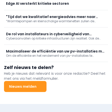
Edge AI versterkt kritieke sectoren
"Tijd dat we kwalitatief energieadvies meer naar
“Warmtepompen en kleinschalige warmtenetten zullen de
waarde schatten"
hoofdrol spelen in de energietransitie”, stelt Glenn Reynders,
innovatiemanager bij KU Leuven/EnergyVille. “Maar voor
maximaal comfort en rendement zijn een correcte
De rol van installateurs in cyberveiligheid van
dimensionering, inregeling en
Cyberaanvallen op kritieke infrastructuren zijn realiteit. Ook de
zonnestroom
zonne-energiesector is kwetsbaar door internetverbonden
installaties. Cyberveiligheid wordt zo ook een taak voor
elektriciens en installateurs, niet enkel voor IT-specialisten.
Maximaliseer de efficiëntie van uw pv-installaties met
Om de efficiëntie en het rendement van pv-installaties te
thermografie
maximaliseren zijn regelmatige bewaking en onderhoud
onmisbaar. De beste methode ter inspectie van pv-installaties is
Zelf nieuws te delen?
thermografie.
Heb je nieuws dat relevant is voor onze redactie? Deel het
met ons via het meldformulier.
Nieuws melden