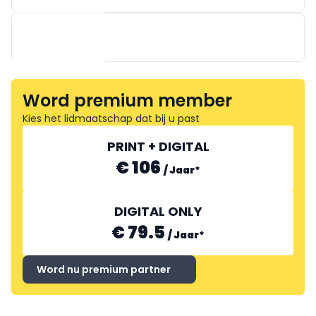
Word premium member
SPELSBERG BELGIUM
Kies het lidmaatschap dat bij u past
TRAYCO
PRINT + DIGITAL
€ 106
/
Jaar
*
DIGITAL ONLY
€ 79.5
/
Jaar
*
Word nu premium partner