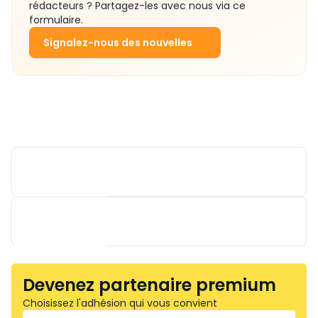
rédacteurs ? Partagez-les avec nous via ce
formulaire.
Signalez-nous des nouvelles
Devenez partenaire premium
SPELSBERG BELGIUM
Choisissez l'adhésion qui vous convient
TRAYCO