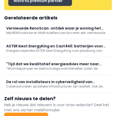
Word nu premium partner
Gerelateerde artikels
Vernieuwde RenoScan: ontdek waar je woning het
MijnBENOvatie.be en MaRouteReno.be lanceren een vernieuwde
meest energie bespaart
(Mon)RenoScan: een gratis, gebruiksvriendelijke online test die
woningeigenaars snel inzicht geeft in hun energieprestatie,
prioritaire renovaties en bijhorende premies/financiering, met een
ASTER kiest EnergyKing en Cast4All: batterijen voor
persoonlijk rapport en stap-voor-stapadvies.
Energiecoöperatie ASTER kiest EnergyKing voor plaatsing van
sociale woningen
zonnepanelen en thuisbatterijen in sociale woningen in
Vlaanderen, en Cast4All voor het assetmanagementsysteem.
ASTER (meer dan 67 MWp) start zo de volgende vierjarige
"Tijd dat we kwalitatief energieadvies meer naar
groeifase en verlaagt energiekosten voor huurders.
“Warmtepompen en kleinschalige warmtenetten zullen de
waarde schatten"
hoofdrol spelen in de energietransitie”, stelt Glenn Reynders,
innovatiemanager bij KU Leuven/EnergyVille. “Maar voor
maximaal comfort en rendement zijn een correcte
De rol van installateurs in cyberveiligheid van
dimensionering, inregeling en
Cyberaanvallen op kritieke infrastructuren zijn realiteit. Ook de
zonnestroom
zonne-energiesector is kwetsbaar door internetverbonden
installaties. Cyberveiligheid wordt zo ook een taak voor
Zelf nieuws te delen?
elektriciens en installateurs, niet enkel voor IT-specialisten.
Heb je nieuws dat relevant is voor onze redactie? Deel het
met ons via het meldformulier.