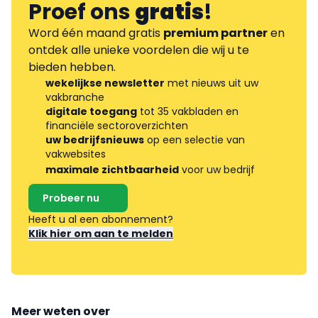
Proef ons
gratis
!
Word één maand gratis
premium partner
en
ontdek alle unieke voordelen die wij u te
bieden hebben.
wekelijkse newsletter
met nieuws uit uw
vakbranche
digitale toegang
tot 35 vakbladen en
financiële sectoroverzichten
uw bedrijfsnieuws
op een selectie van
vakwebsites
maximale zichtbaarheid
voor uw bedrijf
Probeer nu
Heeft u al een abonnement?
Klik hier om aan te melden
Meer weten over