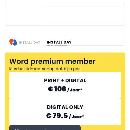
OKOFEN BELGIUM
FACQ ZAVENTEM
INSTALL DAY
IBC SOLAR
Word premium member
Kies het lidmaatschap dat bij u past
PRINT + DIGITAL
€ 106
/
Jaar
*
DIGITAL ONLY
€ 79.5
/
Jaar
*