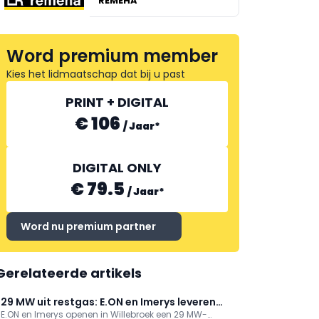
REMEHA
Word premium member
Kies het lidmaatschap dat bij u past
TEXACO BELGIUM
PRINT + DIGITAL
€ 106
/
Jaar
*
DIGITAL ONLY
€ 79.5
/
Jaar
*
Word nu premium partner
Gerelateerde artikels
29 MW uit restgas: E.ON en Imerys leveren
E.ON en Imerys openen in Willebroek een 29 MW-
stroom voor 40.000 gezinnen