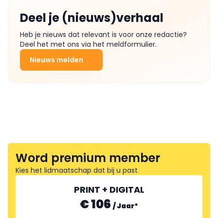
Deel je (nieuws)verhaal
Heb je nieuws dat relevant is voor onze redactie?
Deel het met ons via het meldformulier.
Nieuws melden
Word premium member
Kies het lidmaatschap dat bij u past
PRINT + DIGITAL
€ 106
/
Jaar
*