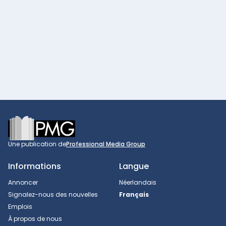
Footer
Une publication de
Professional Media Group
Informations
Langue
Annoncer
Néerlandais
Signalez-nous des nouvelles
Français
Emplois
À propos de nous