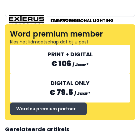
EGLO
SG LIGHTING
EXTERUS BVBA
TAB PROFESSIONAL LIGHTING
RZB RUDOLF ZIMMERMANN, BAMBERG
Word premium member
Kies het lidmaatschap dat bij u past
PRINT + DIGITAL
€ 106
/
Jaar
*
DIGITAL ONLY
€ 79.5
/
Jaar
*
Word nu premium partner
Gerelateerde artikels