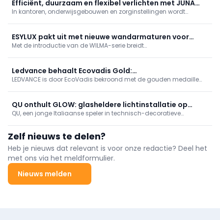
Efficiënt, duurzaam en flexibel verlichten met JUNA
In kantoren, onderwijsgebouwen en zorginstellingen wordt
van Esylux
verwacht dat lichtinstallaties energiebewust werken, inspelen op
wisselende gebruikssituaties en tegelijk bijdragen aan het
comfort van de gebruikers. Die evolutie heeft ervoor gezorgd dat
ESYLUX pakt uit met nieuwe wandarmaturen voor
...
Met de introductie van de WILMA-serie breidt
buitengebruik
automatiseringsspecialist ESYLUX zijn portfolio uit met een
hoogwaardige generatie wandarmaturen voor buitengebruik.
WILMA-modellen zijn uitgerust met een optionele
Ledvance behaalt Ecovadis Gold:
bewegingsmelder en beschikken over ...
LEDVANCE is door EcoVadis bekroond met de gouden medaille
duurzaamheidsperformance bereikt nieuwe hoogten
voor zijn uitmuntende prestaties op het gebied van
duurzaamheid. Met deze prestatie behoort het bedrijf tot de top 5
procent van de door EcoVadis wereldwijd beoordeelde bedrijven
QU onthult GLOW: glasheldere lichtinstallatie op
en wordt het
QU, een jonge Italiaanse speler in technisch-decoratieve
Milan Design Week
verlichting, presenteert tijdens Milan Design Week 2026 zijn vijfde
Fuorisalone-installatie in Brera: GLOW – Light in Transparency. In
Zelf nieuws te delen?
het tijdelijke showroom op Via Cernaia 7 (met tuin en serre) wordt
licht als functioneel én emotioneel medium verbeeld, met
Heb je nieuws dat relevant is voor onze redactie? Deel het
transparant glas als hoofdrolspeler in combinatie met
met ons via het meldformulier.
QU‑armaturen en nieuwe vormen van lichtdiffusie; concept door
Parisotto+Formenton Architetti.
Nieuws melden