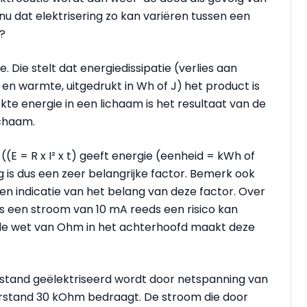
nu dat elektrisering zo kan variëren tussen een
e?
 Die stelt dat energiedissipatie (verlies aan
 en warmte, uitgedrukt in Wh of J)
het product is
te energie in een lichaam is het resultaat van de
ichaam.
E = R x I² x t) geeft energie (eenheid = kWh of
ng is dus een zeer belangrijke factor. Bemerk ook
en indicatie van het belang van deze factor. Over
 een stroom van 10 mA reeds een risico kan
de wet van Ohm in het achterhoofd maakt deze
estand geëlektriseerd wordt door netspanning van
rstand 30 kOhm bedraagt. De stroom die door