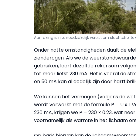
Aanraking is niet noodzakelijk vereist om slachtoffer
Onder natte omstandigheden daalt de elek
zienderogen. Als we de weerstandswaarde 
gebruiken, leert dezelfde rekensom volgen
tot maar liefst 230 mA. Het is vooral de st
en 50 mA kan al dodelijk zijn door hartfibrill
We kunnen het vermogen (volgens de wet
wordt verwerkt met de formule P = U x I. 
230 mA, krijgen we P = 230 × 0.23, wat n
voornamelijk als warmte in het lichaam on
Op basis hiervan kan de lichaamsweersta