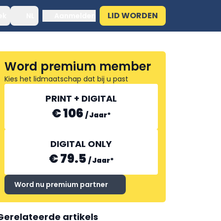
LID WORDEN
ek
NL
Aanmelden
Word premium member
Kies het lidmaatschap dat bij u past
PRINT + DIGITAL
€ 106
/
Jaar
*
DIGITAL ONLY
€ 79.5
/
Jaar
*
Word nu premium partner
Gerelateerde artikels