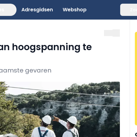
es
Adresgidsen
Webshop
Zo
aan hoogspanning te
naamste gevaren