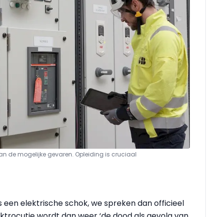
 de mogelijke gevaren. Opleiding is cruciaal
ns een elektrische schok, we spreken dan officieel
lektrocutie wordt dan weer ‘de dood als gevolg van