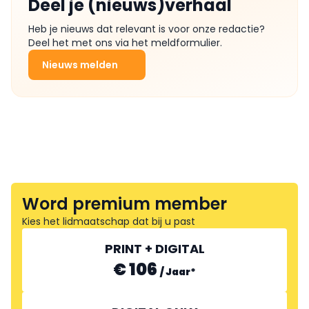
Deel je (nieuws)verhaal
Heb je nieuws dat relevant is voor onze redactie?
Deel het met ons via het meldformulier.
Nieuws melden
Word premium member
Kies het lidmaatschap dat bij u past
PRINT + DIGITAL
€ 106
/
Jaar
*