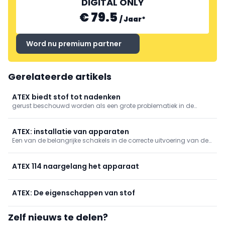
DIGITAL ONLY
€ 79.5
/
Jaar
*
Word nu premium partner
Gerelateerde artikels
ATEX biedt stof tot nadenken
gerust beschouwd worden als een grote problematiek in de
industrie (hoewel ze gelukkig niet de meest voorkomende
oorzaken zijn van arbeidsongevallen). Cijfers tonen aan dat de
Belgische industrie elke twee weken met een stofexplosie te
ATEX: installatie van apparaten
maken krijgt.
Een van de belangrijke schakels in de correcte uitvoering van de
ATEX-richtlijnen is de elektricien. Hij of zij moet zich er altijd van
vergewissen of er ATEX-zones in een bedrijf zijn en welke gevolgen
die kunnen hebben op de installatie die u moet
ATEX 114 naargelang het apparaat
ATEX: De eigenschappen van stof
Zelf nieuws te delen?