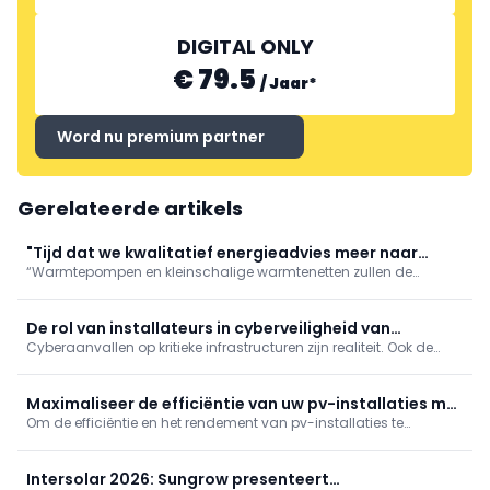
DIGITAL ONLY
€ 79.5
/
Jaar
*
Word nu premium partner
Gerelateerde artikels
"Tijd dat we kwalitatief energieadvies meer naar
“Warmtepompen en kleinschalige warmtenetten zullen de
waarde schatten"
hoofdrol spelen in de energietransitie”, stelt Glenn Reynders,
innovatiemanager bij KU Leuven/EnergyVille. “Maar voor
maximaal comfort en rendement zijn een correcte
De rol van installateurs in cyberveiligheid van
dimensionering, inregeling en
Cyberaanvallen op kritieke infrastructuren zijn realiteit. Ook de
zonnestroom
zonne-energiesector is kwetsbaar door internetverbonden
installaties. Cyberveiligheid wordt zo ook een taak voor
elektriciens en installateurs, niet enkel voor IT-specialisten.
Maximaliseer de efficiëntie van uw pv-installaties met
Om de efficiëntie en het rendement van pv-installaties te
thermografie
maximaliseren zijn regelmatige bewaking en onderhoud
onmisbaar. De beste methode ter inspectie van pv-installaties is
thermografie.
Intersolar 2026: Sungrow presenteert