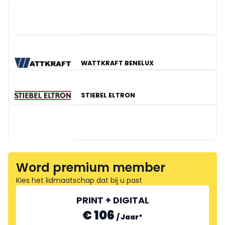
PREFA
WATTKRAFT BENELUX
IBC SOLAR
SMA-BENELUX
STIEBEL ELTRON
Word premium member
Kies het lidmaatschap dat bij u past
PRINT + DIGITAL
BV KRANNICH SOLAR
€ 106
/
Jaar
*