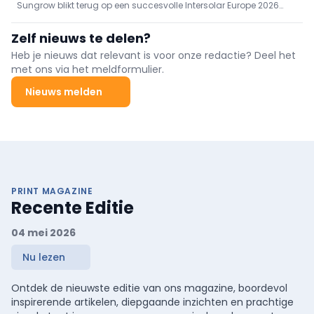
Sungrow blikt terug op een succesvolle Intersolar Europe 2026
energieoplossingen van de volgende generatie
met bekroonde energieoplossingen, innovatieve PV- en ESS-
technologie en nieuwe samenwerkingen die de Europese
Zelf nieuws te delen?
energietransitie versnellen.
Heb je nieuws dat relevant is voor onze redactie? Deel het
met ons via het meldformulier.
Nieuws melden
PRINT MAGAZINE
Recente Editie
04 mei 2026
Nu lezen
Ontdek de nieuwste editie van ons magazine, boordevol
inspirerende artikelen, diepgaande inzichten en prachtige