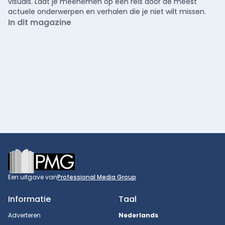
visuals. Laat je meenemen op een reis door de meest
actuele onderwerpen en verhalen die je niet wilt missen.
In dit magazine
Footer
Een uitgave van
Professional Media Group
Informatie
Taal
Adverteren
Nederlands