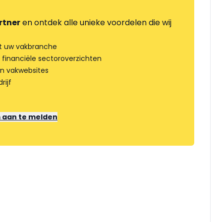
rtner
en ontdek alle unieke voordelen die wij
t uw vakbranche
 financiële sectoroverzichten
an vakwebsites
rijf
m aan te melden