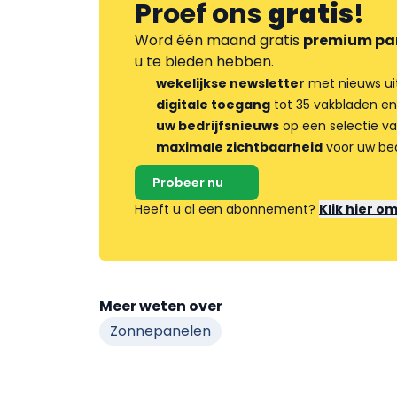
Proef ons
gratis
!
Word één maand gratis
premium pa
u te bieden hebben.
wekelijkse newsletter
met nieuws ui
digitale toegang
tot 35 vakbladen en
uw bedrijfsnieuws
op een selectie v
maximale zichtbaarheid
voor uw bed
Probeer nu
Heeft u al een abonnement?
Klik hier o
Meer weten over
Zonnepanelen