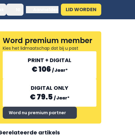
LID WORDEN
ek
NL
Aanmelden
Word premium member
Kies het lidmaatschap dat bij u past
PRINT + DIGITAL
€ 106
/
Jaar
*
DIGITAL ONLY
€ 79.5
/
Jaar
*
Word nu premium partner
Gerelateerde artikels