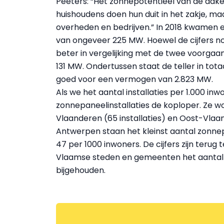
Peeters: “Het zonnepotentieel van de dake
huishoudens doen hun duit in het zakje, m
overheden en bedrijven.” In 2018 kwamen er
van ongeveer 225 MW. Hoewel de cijfers nog 
beter in vergelijking met de twee voorgaan
131 MW. Ondertussen staat de teller in tota
goed voor een vermogen van 2.823 MW.
Als we het aantal installaties per 1.000 inw
zonnepaneelinstallaties de koploper. Ze 
Vlaanderen (65 installaties) en Oost-Vlaan
Antwerpen staan het kleinst aantal zonnepa
47 per 1000 inwoners. De cijfers zijn terug
Vlaamse steden en gemeenten het aantal i
bijgehouden.