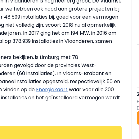
n in Vlaanderen is nog heel erg groot. De Vlaamse
aar we hebben ook nood aan grotere projecten bij
 48.599 installaties bij, goed voor een vermogen
niet volledig zijn, scoort 2018 nu al opmerkelijk
de jaren. In 2017 ging het om 194 MW, in 2016 om
al op 378.939 installaties in Vlaanderen, samen
oners bekijken, is Limburg met 78
worden gevolgd door de provincies West-
deren (60 installaties). In Vlaams-Brabant en
neelinstallaties opgesteld, respectievelijk 50 en
 te vinden op de
Energiekaart
waar voor alle 300
nstallaties en het geïnstalleerd vermogen wordt