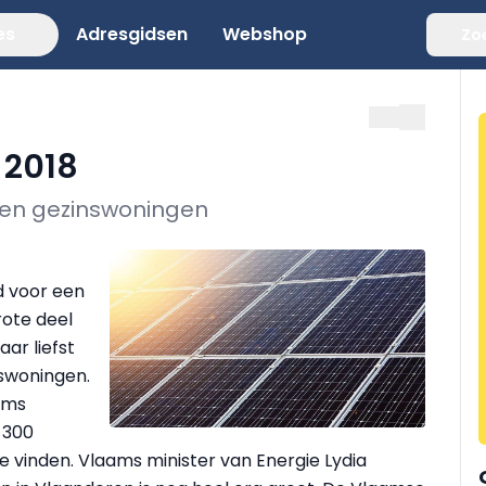
es
Adresgidsen
Webshop
Zo
 2018
en gezinswoningen
d voor een
ote deel
ar liefst
swoningen.
ams
 300
 vinden. Vlaams minister van Energie Lydia