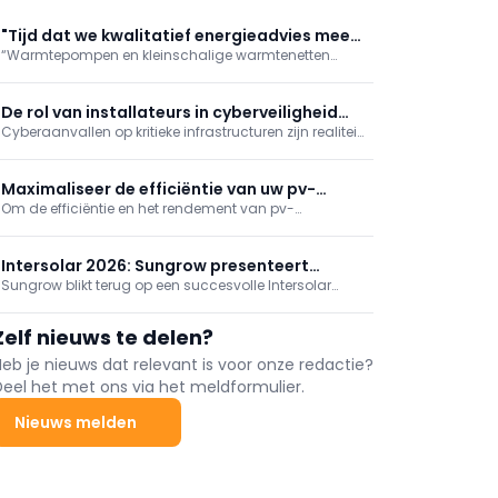
"Tijd dat we kwalitatief energieadvies meer
“Warmtepompen en kleinschalige warmtenetten
naar waarde schatten"
zullen de hoofdrol spelen in de energietransitie”, stelt
Glenn Reynders, innovatiemanager bij KU
Leuven/EnergyVille. “Maar voor maximaal comfort en
De rol van installateurs in cyberveiligheid
rendement zijn een correcte dimensionering,
Cyberaanvallen op kritieke infrastructuren zijn realiteit.
van zonnestroom
inregeling en
Ook de zonne-energiesector is kwetsbaar door
internetverbonden installaties. Cyberveiligheid wordt
zo ook een taak voor elektriciens en installateurs, niet
Maximaliseer de efficiëntie van uw pv-
enkel voor IT-specialisten.
Om de efficiëntie en het rendement van pv-
installaties met thermografie
installaties te maximaliseren zijn regelmatige
bewaking en onderhoud onmisbaar. De beste
methode ter inspectie van pv-installaties is
Intersolar 2026: Sungrow presenteert
thermografie.
Sungrow blikt terug op een succesvolle Intersolar
energieoplossingen van de volgende
Europe 2026 met bekroonde energieoplossingen,
generatie
innovatieve PV- en ESS-technologie en nieuwe
Zelf nieuws te delen?
samenwerkingen die de Europese energietransitie
versnellen.
Heb je nieuws dat relevant is voor onze redactie?
Deel het met ons via het meldformulier.
Nieuws melden