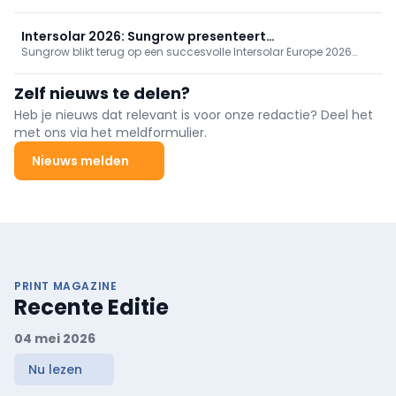
maximaliseren zijn regelmatige bewaking en onderhoud
onmisbaar. De beste methode ter inspectie van pv-installaties is
thermografie.
Intersolar 2026: Sungrow presenteert
Sungrow blikt terug op een succesvolle Intersolar Europe 2026
energieoplossingen van de volgende generatie
met bekroonde energieoplossingen, innovatieve PV- en ESS-
technologie en nieuwe samenwerkingen die de Europese
Zelf nieuws te delen?
energietransitie versnellen.
Heb je nieuws dat relevant is voor onze redactie? Deel het
met ons via het meldformulier.
Nieuws melden
PRINT MAGAZINE
Recente Editie
04 mei 2026
Nu lezen