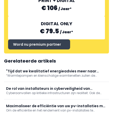
PRINT + DIGITAL
€ 106
/
Jaar
*
DIGITAL ONLY
€ 79.5
/
Jaar
*
Word nu premium partner
Gerelateerde artikels
"Tijd dat we kwalitatief energieadvies meer naar
“Warmtepompen en kleinschalige warmtenetten zullen de
waarde schatten"
hoofdrol spelen in de energietransitie”, stelt Glenn Reynders,
innovatiemanager bij KU Leuven/EnergyVille. “Maar voor
maximaal comfort en rendement zijn een correcte
De rol van installateurs in cyberveiligheid van
dimensionering, inregeling en
Cyberaanvallen op kritieke infrastructuren zijn realiteit. Ook de
zonnestroom
zonne-energiesector is kwetsbaar door internetverbonden
installaties. Cyberveiligheid wordt zo ook een taak voor
elektriciens en installateurs, niet enkel voor IT-specialisten.
Maximaliseer de efficiëntie van uw pv-installaties met
Om de efficiëntie en het rendement van pv-installaties te
thermografie