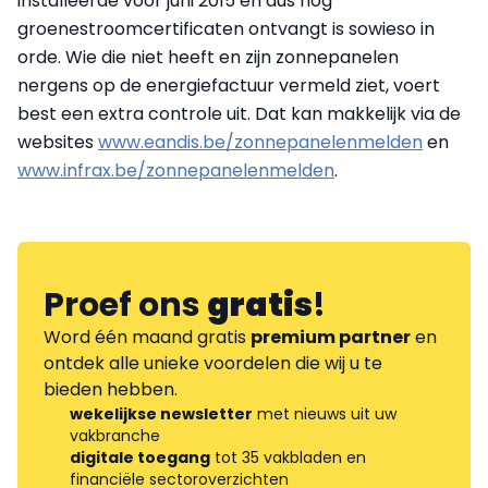
installeerde voor juni 2015 en dus nog
groenestroomcertificaten ontvangt is sowieso in
orde. Wie die niet heeft en zijn zonnepanelen
nergens op de energiefactuur vermeld ziet, voert
best een extra controle uit. Dat kan makkelijk via de
websites
www.eandis.be/zonnepanelenmelden
en
www.infrax.be/zonnepanelenmelden
.
Proef ons
gratis
!
Word één maand gratis
premium partner
en
ontdek alle unieke voordelen die wij u te
bieden hebben.
wekelijkse newsletter
met nieuws uit uw
vakbranche
digitale toegang
tot 35 vakbladen en
financiële sectoroverzichten