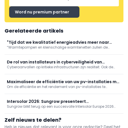
Word nu premium partner
Gerelateerde artikels
"Tijd dat we kwalitatief energieadvies meer naar
“Warmtepompen en kleinschalige warmtenetten zullen de
waarde schatten"
hoofdrol spelen in de energietransitie”, stelt Glenn Reynders,
innovatiemanager bij KU Leuven/EnergyVille. “Maar voor
maximaal comfort en rendement zijn een correcte
De rol van installateurs in cyberveiligheid van
dimensionering, inregeling en
Cyberaanvallen op kritieke infrastructuren zijn realiteit. Ook de
zonnestroom
zonne-energiesector is kwetsbaar door internetverbonden
installaties. Cyberveiligheid wordt zo ook een taak voor
elektriciens en installateurs, niet enkel voor IT-specialisten.
Maximaliseer de efficiëntie van uw pv-installaties met
Om de efficiëntie en het rendement van pv-installaties te
thermografie
maximaliseren zijn regelmatige bewaking en onderhoud
onmisbaar. De beste methode ter inspectie van pv-installaties is
thermografie.
Intersolar 2026: Sungrow presenteert
Sungrow blikt terug op een succesvolle Intersolar Europe 2026
energieoplossingen van de volgende generatie
met bekroonde energieoplossingen, innovatieve PV- en ESS-
technologie en nieuwe samenwerkingen die de Europese
Zelf nieuws te delen?
energietransitie versnellen.
Heb je nieuws dat relevant is voor onze redactie? Deel het