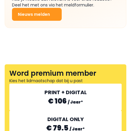
Deel het met ons via het meldformulier.
Nieuws melden
Word premium member
Kies het lidmaatschap dat bij u past
PRINT + DIGITAL
€ 106
/
Jaar
*
DIGITAL ONLY
€ 79.5
/
Jaar
*