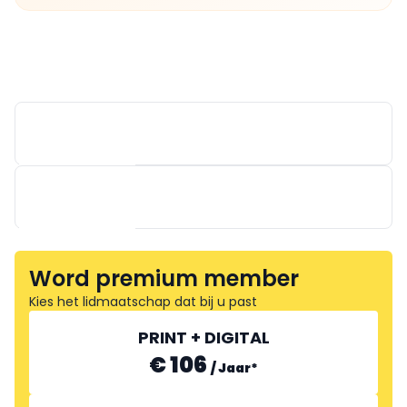
Word premium member
Kies het lidmaatschap dat bij u past
PREFLEX
PRINT + DIGITAL
€ 106
/
Jaar
*