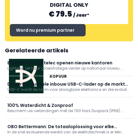
DIGITAL ONLY
€ 79.5
/
Jaar
*
Word nu premium partner
Gerelateerde artikels
Breemes en Lightelec openen nieuwe kantoren
Lightelec zet haar groeistrategie verder op nationaal niveau.
Sinds de alliantie met Breemes bouwen beide bedrijven actief
KOPUUR
aan een gezamenlijke toekomst.
De eerste dubbele inbouw USB-C-lader op de markt
USB-C wordt de norm voor draagbare elektronica en die evolutie
met load balancing
vertaalt zich steeds vaker naar verwachtingen in residentiële en
professionele projecten. Niko speelt daarop in met de Niko
dubbele smart USB-C-lader met power delivery 65 W (piek): de ee
100% Waterdicht & Zonproof
Bescherm uw verbindingen met de T60 Hars Duopack (IP68).
Koop uw pack in mei bij de OBO-groothandel en scoor direct uw
gratis limited edition OBO-zomerhoedje. Werk veilig, blijf koel.
Claim hem nu!
OBO Bettermann: De totaaloplossing voor elke
In de snel evoluerende wereld van de elektrotechniek is er één
elektricien en installateur
constante: Een veilige, duurzame en efficiënte infrastructuur.