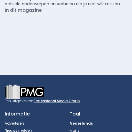
actuele onderwerpen en verhalen die je niet wilt missen.
In dit magazine
Footer
Een uitgave van
Professional Media Group
Informatie
Taal
Adverteren
Nederlands
Nieuws melden
Frans