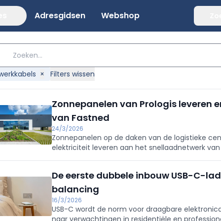
es
Adresgidsen
Webshop
Zo
werkkabels
×
Filters wissen
Zonnepanelen van Prologis leveren e
van Fastned
24/3/2026
Zonnepanelen op de daken van de logistieke centr
elektriciteit leveren aan het snellaadnetwerk van
power purchase agreement (cPPA) tussen de twe
De eerste dubbele inbouw USB-C-lad
balancing
16/3/2026
USB-C wordt de norm voor draagbare elektronica 
naar verwachtingen in residentiële en profession