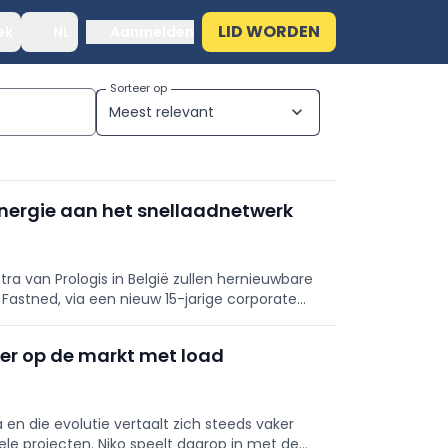
LID WORDEN
ek
NL
Aanmelden
Sorteer op
Meest relevant
expand_more
nergie aan het snellaadnetwerk
a van Prologis in België zullen hernieuwbare
 Fastned, via een nieuw 15-jarige corporate
e bedrijven.
er op de markt met load
en die evolutie vertaalt zich steeds vaker
ele projecten. Niko speelt daarop in met de