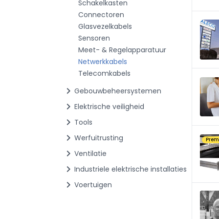
Schakelkasten
Connectoren
Glasvezelkabels
Sensoren
Meet- & Regelapparatuur
Netwerkkabels
Telecomkabels
chevron_right
Gebouwbeheersystemen
chevron_right
Elektrische veiligheid
chevron_right
Tools
chevron_right
Werfuitrusting
Pre
chevron_right
Ventilatie
chevron_right
Industriele elektrische installaties
chevron_right
Voertuigen