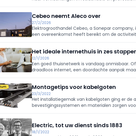
Niko dubbele smart USB-C-lader met power deliv
Cebeo neemt Aleco over
27/2/2026
Elektrogroothandel Cebeo, a Sonepar company, 
een overeenkomst heeft bereikt om de activitei
2026.
Het ideale internethuis in zes stappe
12/1/2026
Een goed thuisnetwerk is vandaag onmisbaar. Of 
draadloos internet, een doordachte aanpak maakt
er internet nodig is en t, wordt de basis gelegd 
Montagetips voor kabelgoten
mium
23/3/2022
Het installatiegemak van kabelgoten ging er de 
bevestigingssystemen en materialen zorgen voor 
Tegelijkertijd zorgt dat ook voor een veilige werkin
Electric, tot uw dienst sinds 1883
18/1/2022