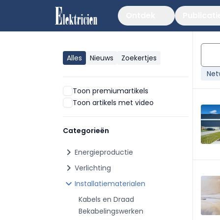
Ontdek
Publicati
Alles
Nieuws
Zoekertjes
Net
Toon premiumartikels
Toon artikels met video
Categorieën
chevron_right
Energieproductie
chevron_right
Verlichting
chevron_right
Installatiematerialen
Kabels en Draad
Bekabelingswerken