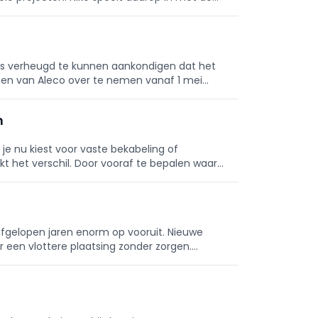
ery 65 W (piek): de ee
is verheugd te kunnen aankondigen dat het
ten van Aleco over te nemen vanaf 1 mei
n
je nu kiest voor vaste bekabeling of
 het verschil. Door vooraf te bepalen waar
voor een optimale dekking e
afgelopen jaren enorm op vooruit. Nieuwe
een vlottere plaatsing zonder zorgen.
g van de installatie.