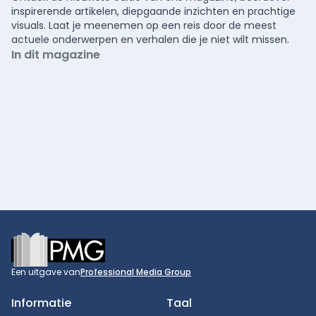
inspirerende artikelen, diepgaande inzichten en prachtige
visuals. Laat je meenemen op een reis door de meest
actuele onderwerpen en verhalen die je niet wilt missen.
In dit magazine
Footer
Een uitgave van
Professional Media Group
Informatie
Taal