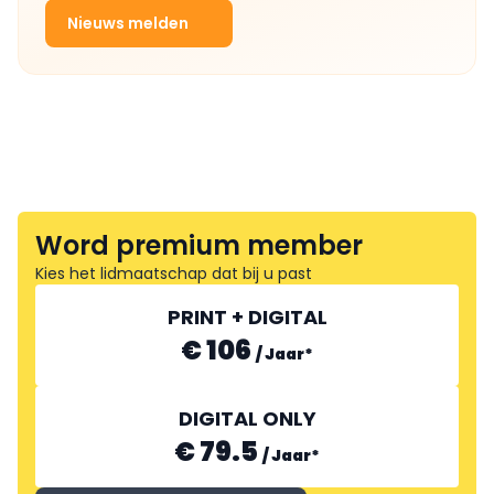
Nieuws melden
Word premium member
Kies het lidmaatschap dat bij u past
PRINT + DIGITAL
€ 106
/
Jaar
*
DIGITAL ONLY
€ 79.5
/
Jaar
*