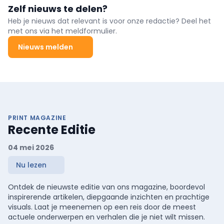
van de gevangenis van Itter, die een totaal vermogen hebben
Zelf nieuws te delen?
van 541 kWp.
Heb je nieuws dat relevant is voor onze redactie? Deel het
met ons via het meldformulier.
Nieuws melden
PRINT MAGAZINE
Recente Editie
04 mei 2026
Nu lezen
Ontdek de nieuwste editie van ons magazine, boordevol
inspirerende artikelen, diepgaande inzichten en prachtige
visuals. Laat je meenemen op een reis door de meest
actuele onderwerpen en verhalen die je niet wilt missen.