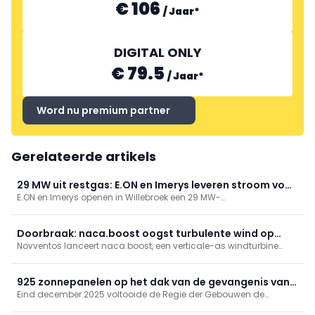
€ 106
/
Jaar
*
DIGITAL ONLY
€ 79.5
/
Jaar
*
Word nu premium partner
Gerelateerde artikels
29 MW uit restgas: E.ON en Imerys leveren stroom voor
E.ON en Imerys openen in Willebroek een 29 MW-
40.000 gezinnen
energieterugwinningsinstallatie die syngas uit
carbon‑blackproductie omzet in stroom. Ze voedt de site en levert
een overschot voor 40.000 gezinnen, met rookgasreiniging
Doorbraak: naca.boost oogst turbulente wind op
(DeNOx/DeSOx) en een 18‑jarig partnerschap.
Novventos lanceert naca.boost, een verticale-as windturbine
maaiveldniveau
voor turbulente maaiveldwind, na drie jaar ontwikkeling. Met
hybride lift/drag-rotor, windgeleidende behuizing en 6
geïntegreerde 510 Wp-zonnepanelen levert ze tot 10 MWh/jaar,
925 zonnepanelen op het dak van de gevangenis van
bijna geruisloos, zonder zware net- of site-infrastructuur.
Eind december 2025 voltooide de Regie der Gebouwen de
Itter
plaatsing van 925 zonnepanelen op het dak van het complex