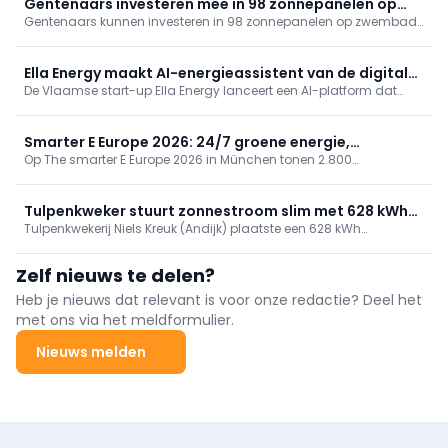
Gentenaars investeren mee in 98 zonnepanelen op
Gentenaars kunnen investeren in 98 zonnepanelen op zwembad
zwembad Van Eyck
Van Eyck. Energent lanceert een kapitaalsoproep van 100.000
euro: aandelen van 100 euro (max. 5) met dividend. Ook
Blaarmeersen is voorzien en Bourgoyen volgt; samen 615 extra
Ella Energy maakt AI-energieassistent van de digitale
panelen richting klimaatneutrale sportinfrastructuur.
De Vlaamse start-up Ella Energy lanceert een AI-platform dat
meter voor kmo's
zonder extra hardware digitale meterdata van kmo’s analyseert
en vertaalt naar besparingsacties (piek- en sluimerverbruik,
netkosten, zonnepanelen, contracten, facturen) voor
Smarter E Europe 2026: 24/7 groene energie,
€45/maand. 500 koppelingen, doel 2.000; eerst Vlaanderen,
Op The smarter E Europe 2026 in München tonen 2.800
betrouwbaar en betaalbaar
daarna Europa. Gratis test.
exposanten dat een 24/7 energievoorziening met hernieuwbaar
haalbaar is. Een Fraunhofer-studie bevestigt betrouwbaarheid,
kostenbeheersing en geopolitieke veerkracht. De special
Tulpenkweker stuurt zonnestroom slim met 628 kWh
Renewables 24/7 demonstreert sectorkoppeling, opslag en
Tulpenkwekerij Niels Kreuk (Andijk) plaatste een 628 kWh
batterijopslag
digitalisering.
Cellpower-batterij met energiesturing om 200 kWp zonnestroom
slimmer te benutten, pieken af te vlakken en binnen netgrenzen te
Zelf nieuws te delen?
blijven, wat investeringen mogelijk maakt. Realisatie: Van der
Laan, Intercel en Withthegrid.
Heb je nieuws dat relevant is voor onze redactie? Deel het
met ons via het meldformulier.
Nieuws melden