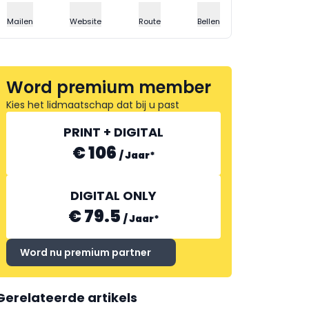
Mailen
Website
Route
Bellen
Word premium member
Kies het lidmaatschap dat bij u past
PRINT + DIGITAL
€ 106
/
Jaar
*
DIGITAL ONLY
€ 79.5
/
Jaar
*
Word nu premium partner
Gerelateerde artikels