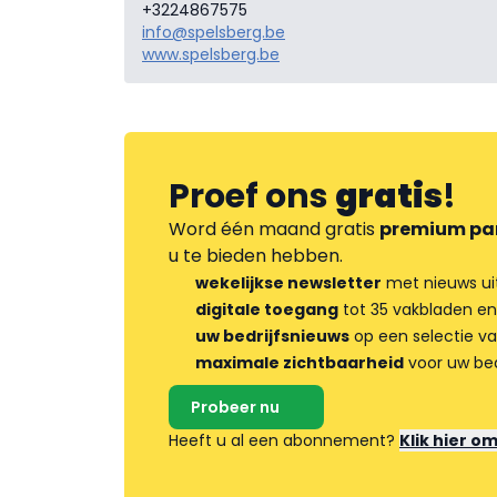
+3224867575
info@spelsberg.be
www.spelsberg.be
Proef ons
gratis
!
Word één maand gratis
premium pa
u te bieden hebben.
wekelijkse newsletter
met nieuws ui
digitale toegang
tot 35 vakbladen en
uw bedrijfsnieuws
op een selectie v
maximale zichtbaarheid
voor uw bed
Probeer nu
Heeft u al een abonnement?
Klik hier o