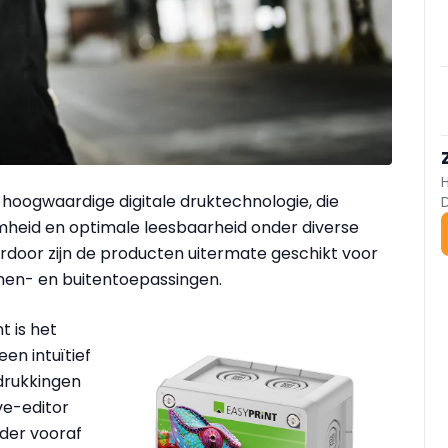
oogwaardige digitale druktechnologie, die
mheid en optimale leesbaarheid onder diverse
oor zijn de producten uitermate geschikt voor
en- en buitentoepassingen.
 is het
een intuïtief
drukkingen
ve-editor
nder vooraf