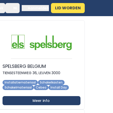
LID WORDEN
ek
NL
Aanmelden
SPELSBERG BELGIUM
TIENSESTEENWEG 36, LEUVEN 3000
Installatiemateriaal
Schakelkasten
Schakelmateriaal
Cebeo
Install Day
Meer info