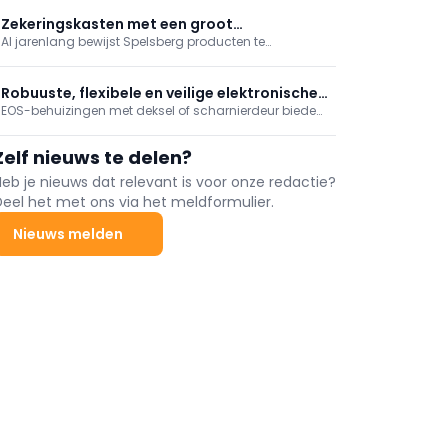
Zekeringskasten met een groot
Al jarenlang bewijst Spelsberg producten te
installatiegemak
ontwikkelen die aansluiten op eisen en wensen uit de
markt. Met de huidige generatie modulaire verdelers
AK Air gaat het bedrijf door met de ontwikkelingen
Robuuste, flexibele en veilige elektronische
van de best verkochte verdeler.
EOS-behuizingen met deksel of scharnierdeur bieden
bescherming
een veelzijdige en duurzame oplossing voor het
beschermen van elektronische componenten en
Zelf nieuws te delen?
apparaten in veeleisende omgevingen. Deze
behuizingen combineren een stevige constructie,
Heb je nieuws dat relevant is voor onze redactie?
flexibele configuratiemogelijkheden en een hoog
Deel het met ons via het meldformulier.
beveiligingsniveau. In België worden deze
behuizingen verdeeld door het gerenommeerde
Nieuws melden
Spelsberg.