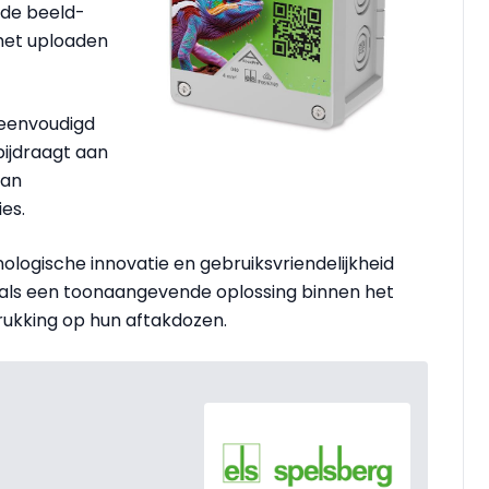
de beeld-
 het uploaden
reenvoudigd
bijdraagt aan
van
es.
logische innovatie en gebruiksvriendelijkheid
t als een toonaangevende oplossing binnen het
drukking op hun aftakdozen.