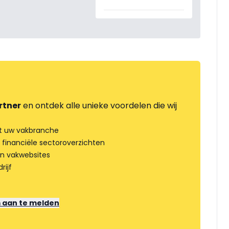
rtner
en ontdek alle unieke voordelen die wij
t uw vakbranche
 financiële sectoroverzichten
an vakwebsites
rijf
m aan te melden