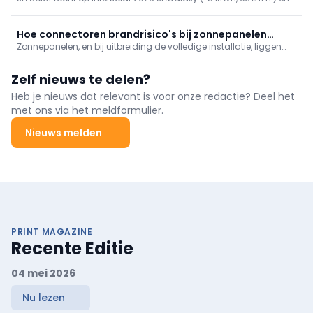
TOPCon-modules
JAPlanet (261 kWh + 125 kW, 88% AC), plus nieuwe n-type TOPCon-
modules DeepBlue 5.0/4.0 Pro (tot 740 W). Eén partner voor
modules én opslag voor Belgische installateurs.
Hoe connectoren brandrisico's bij zonnepanelen
Zonnepanelen, en bij uitbreiding de volledige installatie, liggen
beïnvloeden
vaker dan gedacht aan de basis van een brand. Nochtans zijn
onderdelen, zoals de connectoren, cruciaal voor de veiligheid,
Zelf nieuws te delen?
duurzaamheid en het rendement van een pv-installatie
Heb je nieuws dat relevant is voor onze redactie? Deel het
met ons via het meldformulier.
Nieuws melden
PRINT MAGAZINE
Recente Editie
04 mei 2026
Nu lezen