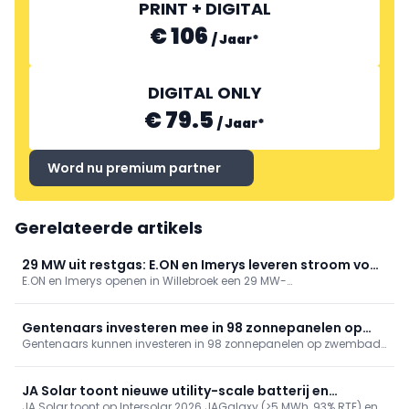
PRINT + DIGITAL
BV KRANNICH SOLAR
€ 106
/
Jaar
*
DIGITAL ONLY
€ 79.5
/
Jaar
*
Word nu premium partner
Gerelateerde artikels
29 MW uit restgas: E.ON en Imerys leveren stroom voor
E.ON en Imerys openen in Willebroek een 29 MW-
40.000 gezinnen
energieterugwinningsinstallatie die syngas uit
carbon‑blackproductie omzet in stroom. Ze voedt de site en levert
een overschot voor 40.000 gezinnen, met rookgasreiniging
Gentenaars investeren mee in 98 zonnepanelen op
(DeNOx/DeSOx) en een 18‑jarig partnerschap.
Gentenaars kunnen investeren in 98 zonnepanelen op zwembad
zwembad Van Eyck
Van Eyck. Energent lanceert een kapitaalsoproep van 100.000
euro: aandelen van 100 euro (max. 5) met dividend. Ook
Blaarmeersen is voorzien en Bourgoyen volgt; samen 615 extra
JA Solar toont nieuwe utility-scale batterij en
panelen richting klimaatneutrale sportinfrastructuur.
JA Solar toont op Intersolar 2026 JAGalaxy (>5 MWh, 93% RTE) en