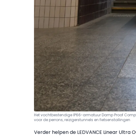
Het vochtbestendige IP66-armatuur Damp Proof Compa
voor de perrons, reizigerstunnels en fietsenstallingen
Verder helpen de LEDVANCE Linear Ultra