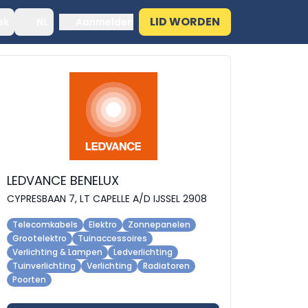
LID WORDEN
ek
NL
Aanmelden
LEDVANCE BENELUX
CYPRESBAAN 7, LT CAPELLE A/D IJSSEL 2908
Telecomkabels
Elektro
Zonnepanelen
Grootelektro
Tuinaccessoires
Verlichting & Lampen
Ledverlichting
Tuinverlichting
Verlichting
Radiatoren
Poorten