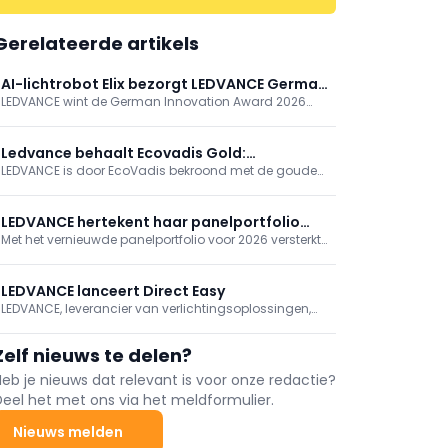
Gerelateerde artikels
AI-lichtrobot Elix bezorgt LEDVANCE German
LEDVANCE wint de German Innovation Award 2026
Innovation Award 2026
(B2C Lighting) voor Elix, een AI-gestuurde
verlichtingsrobot. Elix schakelt tussen taak- en
emotionele modus en past licht real-time aan via
Ledvance behaalt Ecovadis Gold:
camera, gebaren en zesassige arm. Eerder bekroond,
LEDVANCE is door EcoVadis bekroond met de gouden
duurzaamheidsperformance bereikt nieuwe
getoond op Lichtwoche Sauerland en Light +
medaille voor zijn uitmuntende prestaties op het
hoogten
Building.
gebied van duurzaamheid. Met deze prestatie
behoort het bedrijf tot de top 5 procent van de door
LEDVANCE hertekent haar panelportfolio
EcoVadis wereldwijd beoordeelde bedrijven en wordt
Met het vernieuwde panelportfolio voor 2026 versterkt
voor 2026
het
LEDVANCE haar positie als totaalleverancier voor
professionele verlichtingsprojecten. De nieuwe
generatie panels verenigt een gestroomlijnde
LEDVANCE lanceert Direct Easy
installatie met uitgebreide lichtmanagementopties
LEDVANCE, leverancier van verlichtingsoplossingen,
en ...
introduceert Direct Easy: het nieuwe, draadloze
lichtmanagementsysteem dat speciaal is
Zelf nieuws te delen?
ontworpen voor eenvoud, flexibiliteit en
schaalbaarheid. Voor installateurs biedt Direct Easy
Heb je nieuws dat relevant is voor onze redactie?
een bijzonder snelle en intuïtieve manier om slimme
Deel het met ons via het meldformulier.
verlichtingsprojecten te realiseren.
Nieuws melden