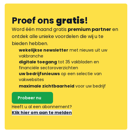
Proef ons
gratis
!
Word één maand gratis
premium partner
en
ontdek alle unieke voordelen die wij u te
bieden hebben.
wekelijkse newsletter
met nieuws uit uw
vakbranche
digitale toegang
tot 35 vakbladen en
financiële sectoroverzichten
uw bedrijfsnieuws
op een selectie van
vakwebsites
maximale zichtbaarheid
voor uw bedrijf
Probeer nu
Heeft u al een abonnement?
Klik hier om aan te melden