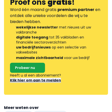
Proef ons
gratis
!
Word één maand gratis
premium partner
en
ontdek alle unieke voordelen die wij u te
bieden hebben.
wekelijkse newsletter
met nieuws uit uw
vakbranche
digitale toegang
tot 35 vakbladen en
financiële sectoroverzichten
uw bedrijfsnieuws
op een selectie van
vakwebsites
maximale zichtbaarheid
voor uw bedrijf
Probeer nu
Heeft u al een abonnement?
Klik hier om aan te melden
Meer weten over