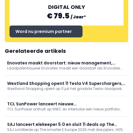
DIGITAL ONLY
€ 79.5
/
Jaar
*
Word nu premium partner
Gerelateerde artikels
Enovates maakt doorstart: nieuw management,
Laadpalenbouwer Enovates maakt een doorstart als Enovates
service gegarandeerd
Group NV, geleid door CEO en medeoprichter Bart Vereecke en vier
key managers, met steun van investeerder Kees Koolen. Focus:
klantencontinuïteit, service en betrouwbare B2B-laadoplossingen,
Westland Shopping opent 11 Tesla V4 Superchargers,
open smart charging en bidirectionele V2G.
Westland Shopping opent op 11 juli het grootste Tesla-laadpark
grootste van Brussel
van Brussel: 11 V4 Superchargers, 24/7, tot 250 kW, ook voor CCS-
wagens. Snelladen 10–80% in minder dan 20 min, als aanvulling
op 40 bestaande punten. Opening met testritten, Cybertruck, dj en
TCL SunPower lanceert nieuwe
foodtruck.
TCL SunPower onthult op SNEC en Intersolar een nieuw portfolio
back‑contacttechnologie op SNEC & Intersolar
met back‑contacttechnologie. Via SunPower (premium
residentieel: panelen, opslag, warmtepompen) en TCL Solar (C&I:
panelen en batterijopslag) lanceert het geïntegreerde,
SAJ lanceert elekeeper 5.0 en sluit 11 deals op The
schaalbare energiesystemen met AI‑energiebeheer om
SAJ schitterde op The smarter E Europe 2026 met drie pijlers: HS5
smarter E Europe 2026
elektrificatie te versnellen.