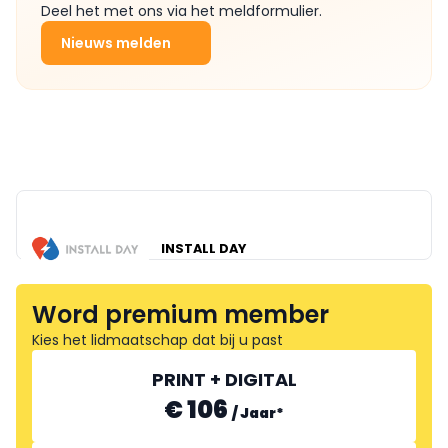
Deel het met ons via het meldformulier.
Nieuws melden
INSTALL DAY
Word premium member
Kies het lidmaatschap dat bij u past
PRINT + DIGITAL
€ 106
/
Jaar
*