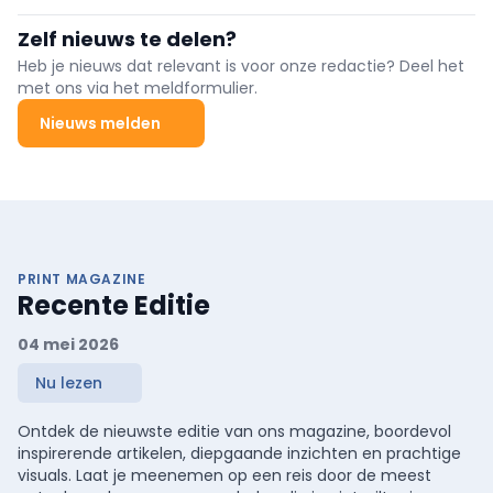
all‑in‑one thuisopslag (veilig, eenvoudig), CHS3 C&I‑opslag
(DC‑gekoppeld, STS, liquid‑cooled) en het AI‑platform elekeeper
Zelf nieuws te delen?
5.0 (lanceert 27/6). Er werden 11 Europese partnerschappen
getekend, o.a. met CEBEO.
Heb je nieuws dat relevant is voor onze redactie? Deel het
met ons via het meldformulier.
Nieuws melden
PRINT MAGAZINE
Recente Editie
04 mei 2026
Nu lezen
Ontdek de nieuwste editie van ons magazine, boordevol
inspirerende artikelen, diepgaande inzichten en prachtige
visuals. Laat je meenemen op een reis door de meest