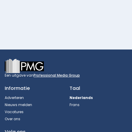
Footer
Een uitgave van
Professional Media Group
Informatie
Taal
Adverteren
Nederlands
Nieuws melden
Frans
Vacatures
Over ons
Volg ons