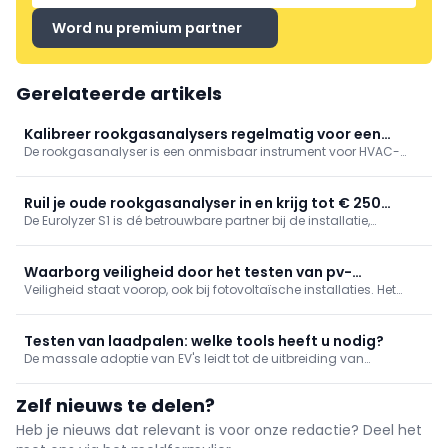
Word nu premium partner
Gerelateerde artikels
Kalibreer rookgasanalysers regelmatig voor een
De rookgasanalyser is een onmisbaar instrument voor HVAC-
optimale prestatie
technici om verwarmingsinstallaties nauwkeurig af te stellen. Om
jouw apparatuur in een optimale conditie te houden, biedt EURO-
INDEX voordelige en complete servicepakketten aan.
Ruil je oude rookgasanalyser in en krijg tot € 250
De Eurolyzer S1 is dé betrouwbare partner bij de installatie,
retour!
inspectie en het onderhoud van cv-installaties. Koop een
exemplaar tussen 1 september en 31 december 2024, lever uw
oude rookgasanalyser in en ontvang tot €250 cashback!
Waarborg veiligheid door het testen van pv-
Veiligheid staat voorop, ook bij fotovoltaïsche installaties. Het
installaties
testen van pv-systemen is dan ook essentieel om ongelukken te
voorkomen en een optimale werking te garanderen. Ontdek hier
de cruciale stappen voor noodzakelijke inspecties en tests ...
Testen van laadpalen: welke tools heeft u nodig?
De massale adoptie van EV's leidt tot de uitbreiding van
laadpunten. Dit resulteert in meer mogelijkheden voor elektriciens
om zich te specialiseren, want deze elektrische installaties kunnen
Zelf nieuws te delen?
feitelijk gezien worden als een geavanceerd stopcontact.
Heb je nieuws dat relevant is voor onze redactie? Deel het