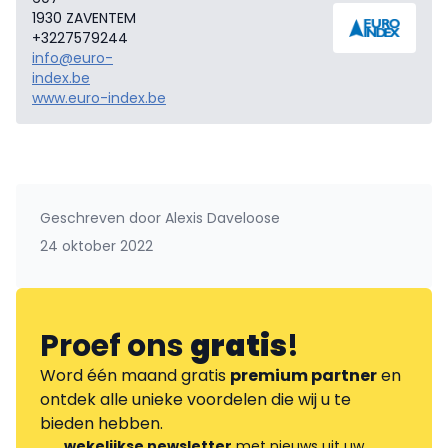
1930 ZAVENTEM
+3227579244
info@euro-
index.be
www.euro-index.be
Geschreven door
Alexis Daveloose
24 oktober 2022
Proef ons
gratis
!
Word één maand gratis
premium partner
en
ontdek alle unieke voordelen die wij u te
bieden hebben.
wekelijkse newsletter
met nieuws uit uw