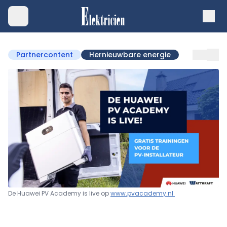
Partnercontent
Hernieuwbare energie
De Huawei PV Academy is live op
www.pvacademy.nl