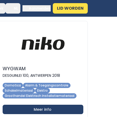
LID WORDEN
ek
NL
Aanmelden
WYGWAM
DESGUINLEI 100, ANTWERPEN 2018
Domotica
Alarm & Toegangscontrole
Schakelmateriaal
Elektro
Groothandel Elektrisch Installatiemateriaal
Meer info