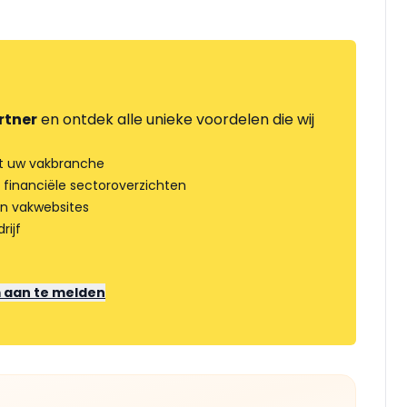
rtner
en ontdek alle unieke voordelen die wij
t uw vakbranche
 financiële sectoroverzichten
an vakwebsites
rijf
m aan te melden