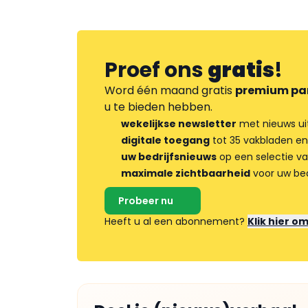
Proef ons
gratis
!
Word één maand gratis
premium pa
u te bieden hebben.
wekelijkse newsletter
met nieuws ui
digitale toegang
tot 35 vakbladen en
uw bedrijfsnieuws
op een selectie v
maximale zichtbaarheid
voor uw bed
Probeer nu
Heeft u al een abonnement?
Klik hier o