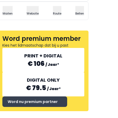
Mailen
Website
Route
Bellen
Word premium member
Kies het lidmaatschap dat bij u past
PRINT + DIGITAL
€ 106
/
Jaar
*
DIGITAL ONLY
€ 79.5
/
Jaar
*
Word nu premium partner