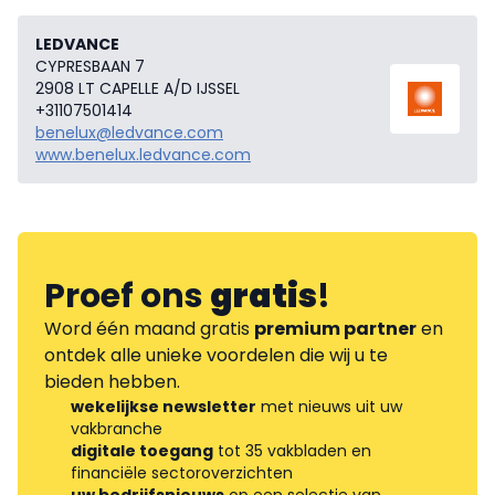
LEDVANCE
CYPRESBAAN 7
2908 LT CAPELLE A/D IJSSEL
+31107501414
benelux@ledvance.com
www.benelux.ledvance.com
Proef ons
gratis
!
Word één maand gratis
premium partner
en
ontdek alle unieke voordelen die wij u te
bieden hebben.
wekelijkse newsletter
met nieuws uit uw
vakbranche
digitale toegang
tot 35 vakbladen en
financiële sectoroverzichten
uw bedrijfsnieuws
op een selectie van