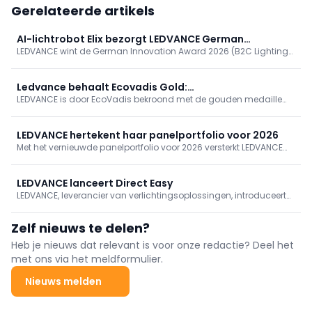
Gerelateerde artikels
AI-lichtrobot Elix bezorgt LEDVANCE German
LEDVANCE wint de German Innovation Award 2026 (B2C Lighting)
Innovation Award 2026
voor Elix, een AI-gestuurde verlichtingsrobot. Elix schakelt tussen
taak- en emotionele modus en past licht real-time aan via
camera, gebaren en zesassige arm. Eerder bekroond, getoond op
Ledvance behaalt Ecovadis Gold:
Lichtwoche Sauerland en Light + Building.
LEDVANCE is door EcoVadis bekroond met de gouden medaille
duurzaamheidsperformance bereikt nieuwe hoogten
voor zijn uitmuntende prestaties op het gebied van
duurzaamheid. Met deze prestatie behoort het bedrijf tot de top 5
procent van de door EcoVadis wereldwijd beoordeelde bedrijven
LEDVANCE hertekent haar panelportfolio voor 2026
en wordt het
Met het vernieuwde panelportfolio voor 2026 versterkt LEDVANCE
haar positie als totaalleverancier voor professionele
verlichtingsprojecten. De nieuwe generatie panels verenigt een
gestroomlijnde installatie met uitgebreide
LEDVANCE lanceert Direct Easy
lichtmanagementopties en ...
LEDVANCE, leverancier van verlichtingsoplossingen, introduceert
Direct Easy: het nieuwe, draadloze lichtmanagementsysteem dat
speciaal is ontworpen voor eenvoud, flexibiliteit en
Zelf nieuws te delen?
schaalbaarheid. Voor installateurs biedt Direct Easy een
bijzonder snelle en intuïtieve manier om slimme
Heb je nieuws dat relevant is voor onze redactie? Deel het
verlichtingsprojecten te realiseren.
met ons via het meldformulier.
Nieuws melden