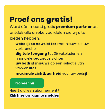
Proef ons
gratis
!
Word één maand gratis
premium partner
en
ontdek alle unieke voordelen die wij u te
bieden hebben.
wekelijkse newsletter
met nieuws uit uw
vakbranche
digitale toegang
tot 35 vakbladen en
financiële sectoroverzichten
uw bedrijfsnieuws
op een selectie van
vakwebsites
maximale zichtbaarheid
voor uw bedrijf
Probeer nu
Heeft u al een abonnement?
Klik hier om aan te melden