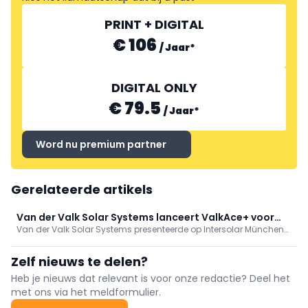
PRINT + DIGITAL
€ 106
/
Jaar
*
DIGITAL ONLY
€ 79.5
/
Jaar
*
Word nu premium partner
Gerelateerde artikels
Van der Valk Solar Systems lanceert ValkAce+ voor
Van der Valk Solar Systems presenteerde op Intersolar München
hellende daken
innovaties met focus op veiligheid, waaronder de lancering van
ValkAce+ voor schuine daken. Ook toonden ze ValkPro+, ValkBox3,
Zelf nieuws te delen?
ValkTop en ValkLock. De beurs leverde veel interesse en nieuwe
contacten op.
Heb je nieuws dat relevant is voor onze redactie? Deel het
met ons via het meldformulier.