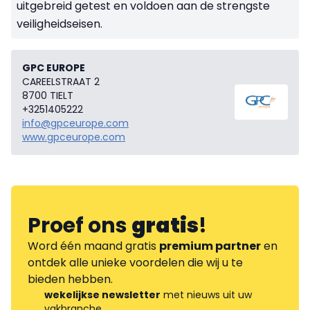
uitgebreid getest en voldoen aan de strengste
veiligheidseisen.
GPC EUROPE
CAREELSTRAAT 2
8700 TIELT
+3251405222
info@gpceurope.com
www.gpceurope.com
Proef ons
gratis
!
Word één maand gratis
premium partner
en
ontdek alle unieke voordelen die wij u te
bieden hebben.
wekelijkse newsletter
met nieuws uit uw
vakbranche