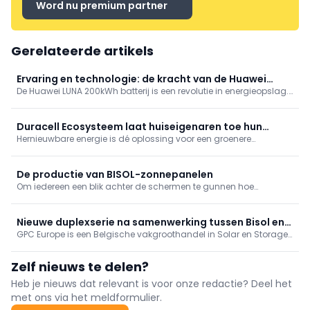
Word nu premium partner
Gerelateerde artikels
Ervaring en technologie: de kracht van de Huawei
De Huawei LUNA 200kWh batterij is een revolutie in energieopslag.
LUNA 200kWh batterij
Met haar modulaire ontwerp biedt ze ongeëvenaarde
schaalbaarheid, waardoor zowel kleine als grote commerciële
toepassingen moeiteloos worden bediend.
Duracell Ecosysteem laat huiseigenaren toe hun
Hernieuwbare energie is dé oplossing voor een groenere
energie optimaal te beheren
toekomst. GPC Europe (Grid Parity Concepts Europe) biedt een
compleet gamma aan van kwalitatieve fotovoltaïsche zonne-
energieproducten (zonnepanelen, omvormers,
De productie van BISOL-zonnepanelen
montagemateriaal en solartoebehoren) en batterijsystemen voor
Om iedereen een blik achter de schermen te gunnen hoe
technische bedrijven en installateurs.
kwalitatieve zonnepanelen gemaakt worden, neemt GPC Europe
jullie even mee naar de productie van de BISOL-zonnepanelen.
Nieuwe duplexserie na samenwerking tussen Bisol en
GPC Europe is een Belgische vakgroothandel in Solar en Storage
GPC Europe
Solutions. Ze leveren een omvattend assortiment fotovoltaïsche
producten en batterijsystemen aan technische firma's en
Zelf nieuws te delen?
installateurs en brengen nu een nieuwe serie op de markt.
Heb je nieuws dat relevant is voor onze redactie? Deel het
met ons via het meldformulier.