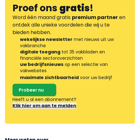
Proef ons
gratis
!
Word één maand gratis
premium partner
en
ontdek alle unieke voordelen die wij u te
bieden hebben.
wekelijkse newsletter
met nieuws uit uw
vakbranche
digitale toegang
tot 35 vakbladen en
financiële sectoroverzichten
uw bedrijfsnieuws
op een selectie van
vakwebsites
maximale zichtbaarheid
voor uw bedrijf
Probeer nu
Heeft u al een abonnement?
Klik hier om aan te melden
Meer weten over