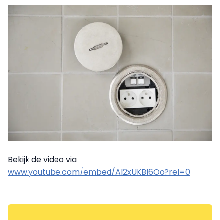
Bekijk de video via
www.youtube.com/embed/Al2xUKBl6Oo?rel=0