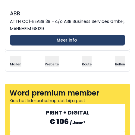
ABB
ATTN CC1-BEABB 3B - c/o ABB Business Services GmbH,
MANNHEIM 68129
Meer info
Mailen
Website
Route
Bellen
Word premium member
Kies het lidmaatschap dat bij u past
PRINT + DIGITAL
€ 106
/
Jaar
*